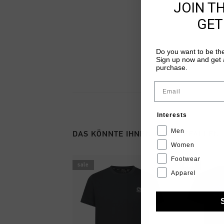
JOIN T
GET
Do you want to be the
Sign up now and get a
purchase.
Email
Interests
Men
DAS KÖNNTE IHNEN AUCH GEFALLEN
Women
Footwear
sale
sale
Apparel