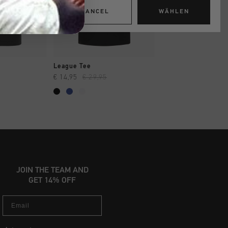
CANCEL
WÄHLEN
INKAUFEN
SCHNELL EINKAUFEN
SCHNELL EIN
League Tee
Tee
€ 14,95
€ 29,95
€ 12,95
€ 24,95
...
JOIN THE TEAM AND
GET 14% OFF
Email