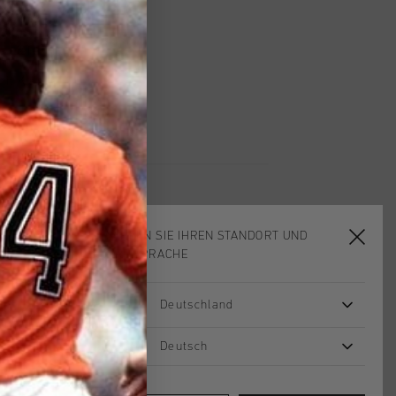
 Rückgabe
e Lieferung
mit Klarna
WÄHLEN SIE IHREN STANDORT UND
IHRE SPRACHE
sale
sale
Deutschland
Deutsch