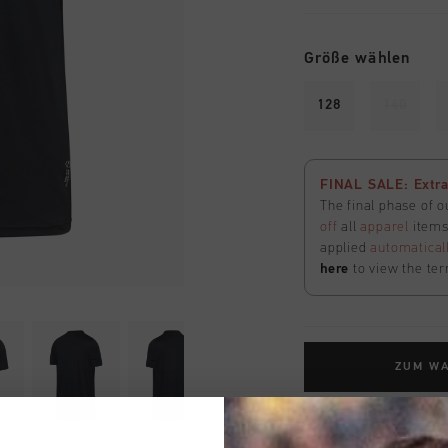
Größe wählen
128
140
FINAL SALE: Extra
The final phase of o
off
all
apparel
items 
applied
automatical
here
to view the ter
ZUM W
Kostenlose Stand