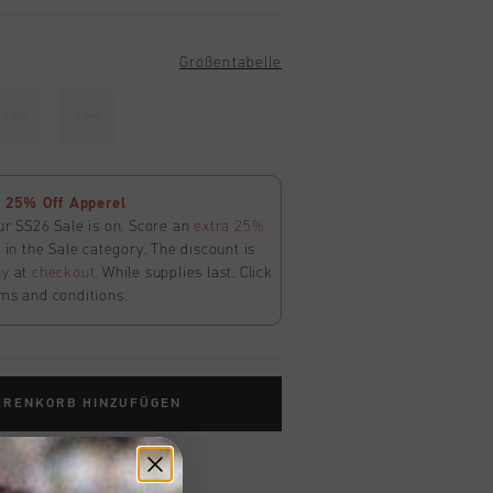
Größentabelle
152
164
 25% Off Apperel
ur SS26 Sale is on. Score an
extra 25%
in the Sale category. The discount is
ly
at
checkout
. While supplies last. Click
ms and conditions.
ARENKORB HINZUFÜGEN
ardlieferung ab €79,95