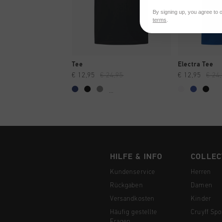
By signing up, you agree to 
terms
.
SCHNELL EINKAUFEN
SCHNELL
Tee
Electra Tee
€ 12,95
€ 24,95
€ 12,95
€ 24
...
HILFE & INFO
COLLEC
Kundenservice
Herren
Rückgaben
Damen
Versandkosten
Kinder
Häufig gestellte
Cruyff Spo
Fragen