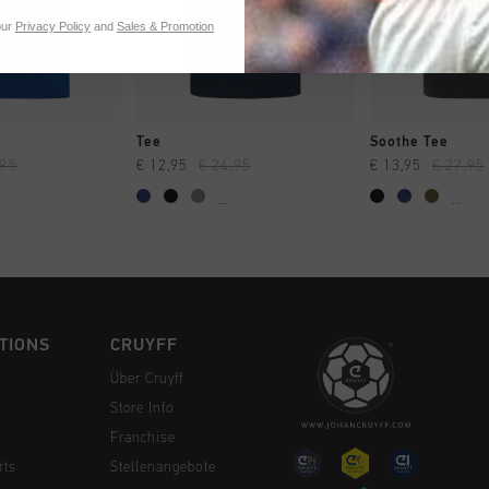
our
Privacy Policy
and
Sales & Promotion
 EINKAUFEN
SCHNELL EINKAUFEN
SCHNELL E
Tee
Soothe Tee
,95
€ 12,95
€ 24,95
€ 13,95
€ 27,95
...
...
TIONS
CRUYFF
Über Cruyff
Store Info
Franchise
rts
Stellenangebote