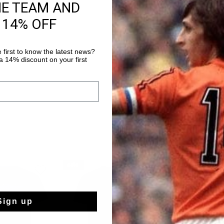
HE TEAM AND
14 Tage einfache
 14% OFF
Weltweite schnell
Später bezahlen 
 first to know the latest news?
 14% discount on your first
sale
sale
Sign up