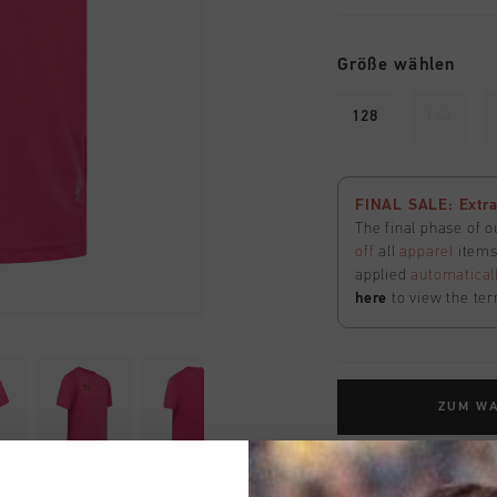
Größe wählen
128
140
FINAL SALE: Extra
The final phase of o
off
all
apparel
items 
applied
automatical
here
to view the ter
ZUM W
Kostenlose Stand