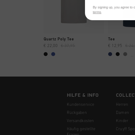
By signing up, you agree to 
terms
.
SCHNELL EINKAUFEN
SCHNELL
Quartz Poly Tee
Tee
€ 22,00
€ 37,95
€ 12,95
€ 24
...
HILFE & INFO
COLLEC
Kundenservice
Herren
Rückgaben
Damen
Versandkosten
Kinder
Häufig gestellte
Cruyff Spo
Fragen