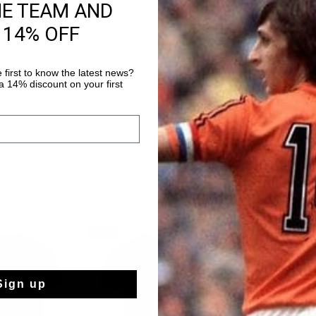
HE TEAM AND
14 Tage einfache
 14% OFF
Weltweite schnell
Später bezahlen 
 first to know the latest news?
 14% discount on your first
sale
sale
Sign up