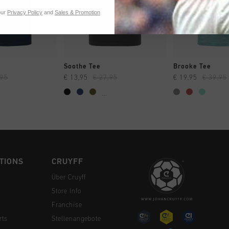
our
Privacy Policy
and
Sales & Promotion
 EINKAUFEN
SCHNELL EINKAUFEN
SCHNELL E
Soothe Tee
Brooke Tee
,95
€ 13,95
€ 27,95
€ 19,95
€ 39,95
...
TIONS
CRUYFF
Über Cruyff
Store Info
Franchise
rts
Stellenangebote