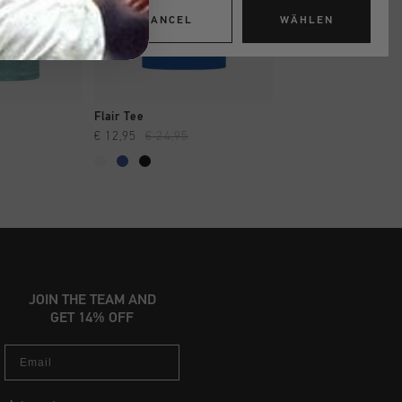
CANCEL
WÄHLEN
INKAUFEN
SCHNELL EINKAUFEN
SCHNELL EIN
Flair Tee
Eclo Tee
€ 12,95
€ 24,95
€ 20,00
€ 34,95
JOIN THE TEAM AND
GET 14% OFF
Email