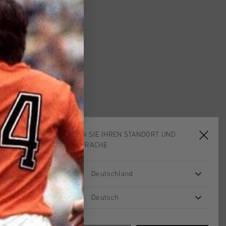
 Rückgabe
e Lieferung
mit Klarna
WÄHLEN SIE IHREN STANDORT UND
IHRE SPRACHE
sale
sale
Deutschland
Deutsch