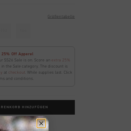
Größentabelle
152
164
 25% Off Apperel
ur SS26 Sale is on. Score an
extra 25%
in the Sale category. The discount is
ly
at
checkout
. While supplies last. Click
ms and conditions.
ARENKORB HINZUFÜGEN
ardlieferung ab €79,95