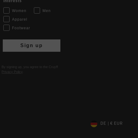
Interests
Women
Men
Apparel
Footwear
Sign up
By signing up, you agree to the Cruyff
Privacy Policy
.
DE | € EUR