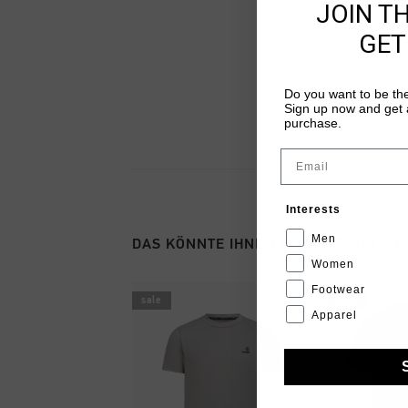
JOIN T
GET
Do you want to be the
Sign up now and get a
purchase.
Email
Interests
Men
DAS KÖNNTE IHNEN AUCH GEFALLEN
Women
Footwear
sale
sale
Apparel