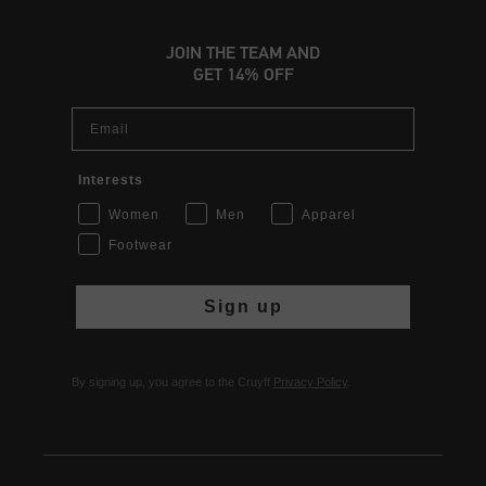
JOIN THE TEAM AND
GET 14% OFF
Email
Interests
Women
Men
Apparel
Footwear
Sign up
By signing up, you agree to the Cruyff
Privacy Policy
.