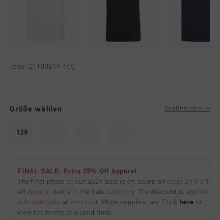
code:
CT100019-600
Größe wählen
Größentabelle
128
140
152
164
FINAL SALE: Extra 25% Off Apperel
The final phase of our SS26 Sale is on. Score an
extra 25% off
all
apparel
items in the Sale category. The discount is applied
automatically
at
checkout
. While supplies last. Click
here
to
view the terms and conditions.