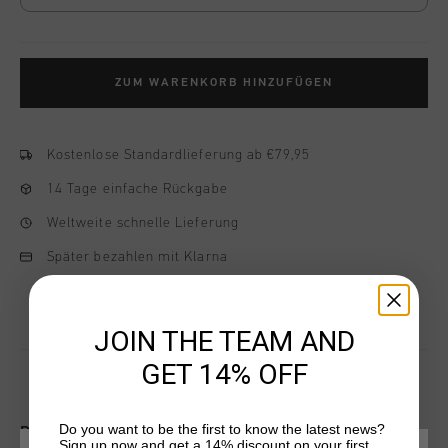
ZUM WARENKORB HINZUFÜGEN
Kostenlose Standardlieferung ab €79,95
14 Tage einfache Rückgabe
Weltweite schnelle Lieferung
Später bezahlen mit Klarna
JOIN THE TEAM AND
GET 14% OFF
Do you want to be the first to know the latest news?
DAS KÖNNTE IHNEN AUCH GEFALLEN
Sign up now and get a 14% discount on your first