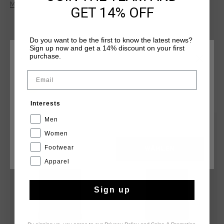
Mehr Informationen
Ideal fur die Freizeit oder um Ihre Fussballbegeisterung zu
GET 14% OFF
zeigen - modern und bequem.
Do you want to be the first to know the latest news?
Sign up now and get a 14% discount on your first
purchase.
WÄHLEN SIE IHREN STANDORT UND IHRE SPRACHE
Email
Deutschland
DAS KÖNNTE IHNEN AUCH GEFALLEN
Interests
Deutsch
Men
sale
sale
Women
Footwear
CANCEL
WÄHLEN
Apparel
Sign up