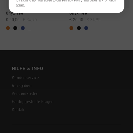
By signing up, you agree to our
Privacy Policy
and
Sales & Promotion
terms
.
Onyx Tee
Onyx Tee
€ 20,00
€ 34,95
€ 20,00
€ 34,95
...
...
HILFE & INFO
Kundenservice
Rückgaben
Versandkosten
Häufig gestellte Fragen
Kontakt