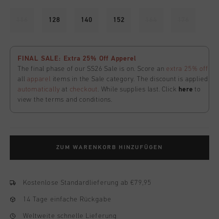
116
128
140
152
164
176
FINAL SALE: Extra 25% Off Apperel
The final phase of our SS26 Sale is on. Score an
extra 25% off
all
apparel
items in the Sale category. The discount is applied
automatically
at
checkout
. While supplies last. Click
here
to
view the terms and conditions.
ZUM WARENKORB HINZUFÜGEN
Kostenlose Standardlieferung ab €79,95
14 Tage einfache Rückgabe
Weltweite schnelle Lieferung