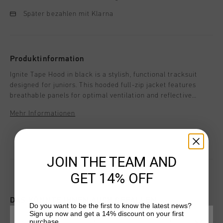
Später bezahlen mit Klarna
Produktinformation
Ignite Tape Hood in black is a stylish, functional tracksuit
designed for juniors. This hooded full-zip jacket features
breathable panels for optimal ventilation and reflective
elements for enhanced visibility. With a regular fit, it's ideal
Mehr Informationen
for active wear or casual outings. Whether for sports or
leisure, this tracksuit ensures comfort, performance, and a
modern, sleek look.
JOIN THE TEAM AND
GET 14% OFF
DAS KÖNNTE IHNEN AUCH GEFALLEN
Do you want to be the first to know the latest news?
Sign up now and get a 14% discount on your first
purchase.