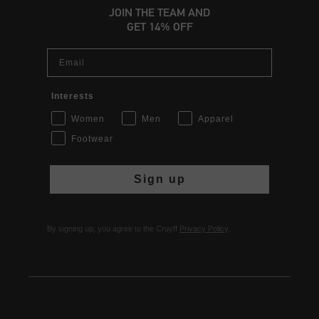
JOIN THE TEAM AND
GET 14% OFF
Email
Interests
Women
Men
Apparel
Footwear
Sign up
By signing up, you agree to the Cruyff
Privacy Policy
.