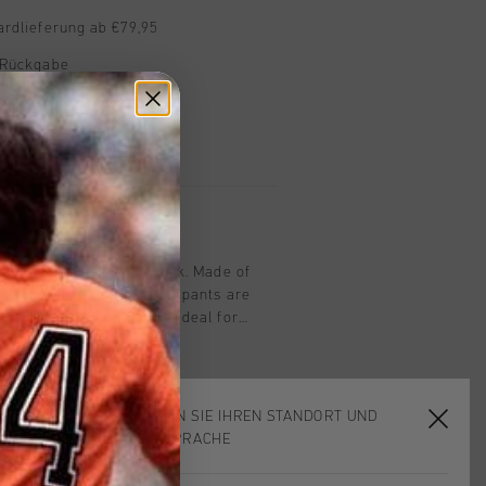
ardlieferung ab €79,95
 Rückgabe
e Lieferung
mit Klarna
n
Wrinkleless Jacket in black. Made of
e. These functional cargo pants are
tweight woven polyester, ideal for
days. Reflective all-over print ensures
-light conditions. Brand logo on the
Composition: 93% Polyester / 7%
WÄHLEN SIE IHREN STANDORT UND
IHRE SPRACHE