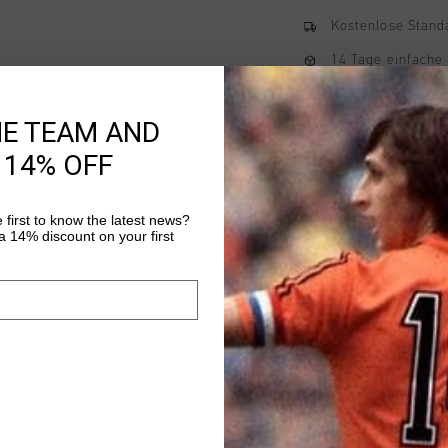
Kostenlose Stand
14 Tage einfache
Weltweite schnell
HE TEAM AND
Später bezahlen 
 14% OFF
Produktinformatio
 first to know the latest news?
 14% discount on your first
Cruyff Sports Junior 
polyester and elastan
made of thin and ligh
activities on summer 
Mehr Informationen
a safe workout in low
bottom of the pants. 
Elastane.