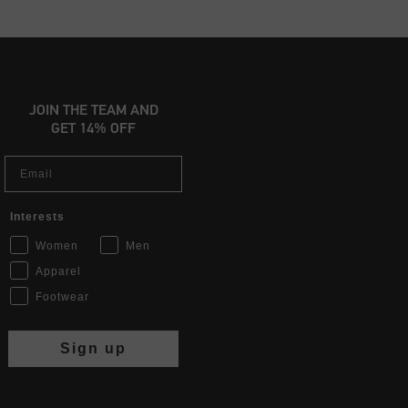
JOIN THE TEAM AND
GET 14% OFF
Email
Interests
Women
Men
Apparel
Footwear
Sign up