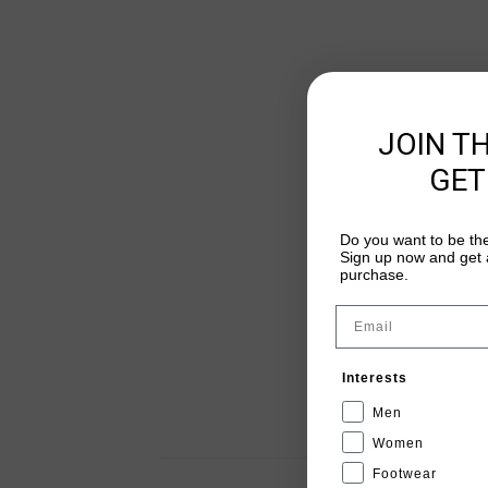
JOIN T
GET
Do you want to be the
Sign up now and get a
purchase.
Email
Interests
Men
Women
Footwear