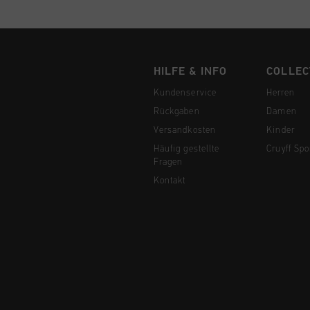
HILFE & INFO
COLLEC
Kundenservice
Herren
Rückgaben
Damen
Versandkosten
Kinder
Häufig gestellte
Cruyff Spo
Fragen
Kontakt