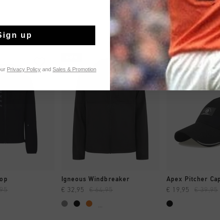
Sign up
sale
sale
our
Privacy Policy
and
Sales & Promotion
 EINKAUFEN
SCHNELL EINKAUFEN
SCHNELL E
top
Igneous Windbreaker
Apex Pitcher Ca
,95
€ 32,95
€ 64,95
€ 19,95
€ 39,95
...