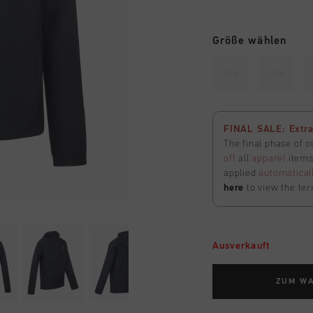
Größe wählen
116
128
FINAL SALE: Extra
The final phase of o
off
all
apparel
items 
applied
automatical
here
to view the ter
Ausverkauft
ZUM W