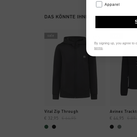
Apparel
DAS KÖNNTE IHNEN AUCH GEFALLEN
sale
sale
By signing up, you agree to 
terms
.
SCHNELL EINKAUFEN
SCHNELL
Vital Zip Through
Avinex Track
€ 32,95
€ 64,95
€ 44,95
€ 89