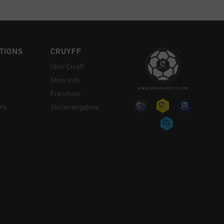
TIONS
CRUYFF
Über Cruyff
Store Info
Franchise
rts
Stellenangebote