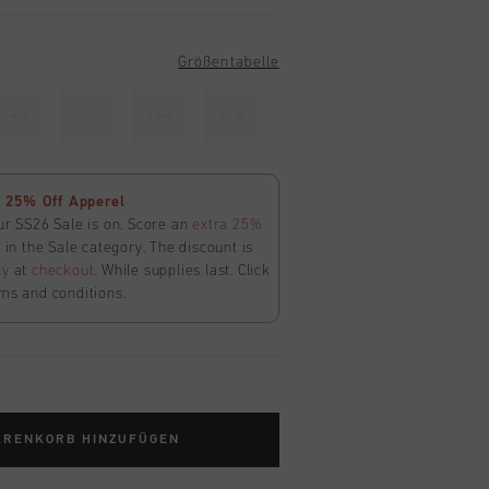
Größentabelle
140
152
164
176
 25% Off Apperel
ur SS26 Sale is on. Score an
extra 25%
in the Sale category. The discount is
ly
at
checkout
. While supplies last. Click
ms and conditions.
ARENKORB HINZUFÜGEN