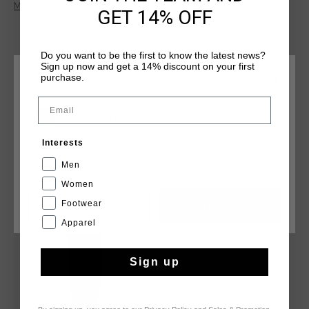
Mehr Informationen
stylish design with a versatile look that suits any outfit.
GET 14% OFF
Do you want to be the first to know the latest news?
Sign up now and get a 14% discount on your first
purchase.
WÄHLEN SIE IHREN STANDORT UND IHRE SPRACHE
Email
Deutschland
DAS KÖNNTE IHNEN AUCH GEFALLEN
Interests
Deutsch
Men
sale
Women
Footwear
CANCEL
WÄHLEN
Apparel
Sign up