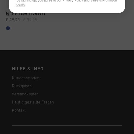
By signing up, you agree to our
Privacy Policy
and
Sales & Promotion
terms
.
Ignite Tape Trousers
€ 29,95
€ 59,95
HILFE & INFO
Kundenservice
Rückgaben
Versandkosten
Häufig gestellte Fragen
Kontakt