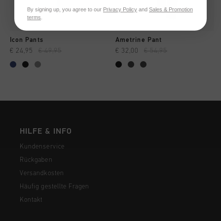
By signing up, you agree to our
Privacy Policy
and
Sales & Promotion
terms
.
Icon Pants
Ametrine Pant
€ 24,95
€ 49,95
€ 32,00
€ 54,95
HILFE & INFO
Kundenservice
Rückgaben
Versandkosten
Häufig gestellte Fragen
Kontakt