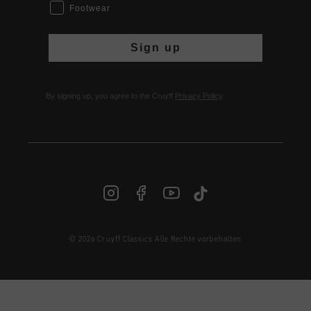
Footwear
Sign up
By signing up, you agree to the Cruyff
Privacy Policy
.
© 2026 Cruyff Classics Alle Rechte vorbehalten
DE | € EUR
Anmelden