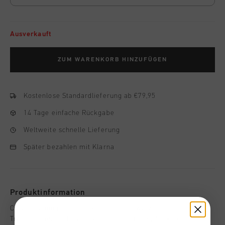
Ausverkauft
ZUM WARENKORB HINZUFÜGEN
Kostenlose Standardlieferung ab €79,95
14 Tage einfache Rückgabe
Weltweite schnelle Lieferung
Später bezahlen mit Klarna
Produktinformation
Cruyff Trainingshose für Kinder, in schwarz und gold.
Trainingshose mit elastischem Hosenbund, Zugkordel und