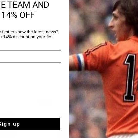
HE TEAM AND
14 Tage einfache
 14% OFF
Weltweite schnell
Später bezahlen 
 first to know the latest news?
 14% discount on your first
sale
sale
Sign up