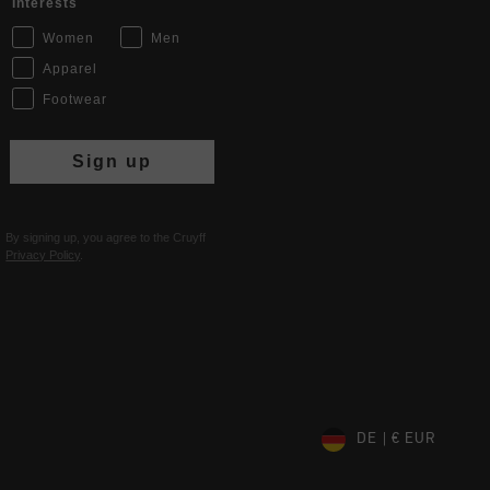
Interests
Women
Men
Apparel
Footwear
Sign up
By signing up, you agree to the Cruyff
Privacy Policy
.
DE | € EUR