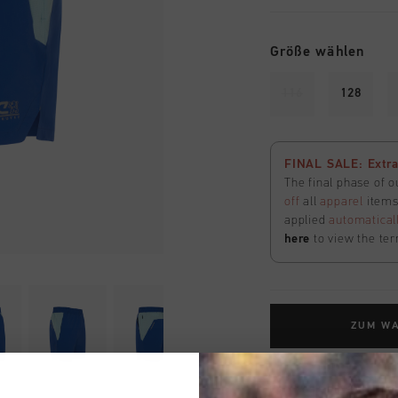
Größe wählen
116
128
FINAL SALE: Extra
The final phase of o
off
all
apparel
items 
applied
automatical
here
to view the ter
ZUM W
Kostenlose Stand