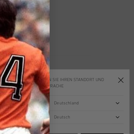
 Rückgabe
e Lieferung
mit Klarna
WÄHLEN SIE IHREN STANDORT UND
IHRE SPRACHE
sale
sale
Deutschland
Deutsch