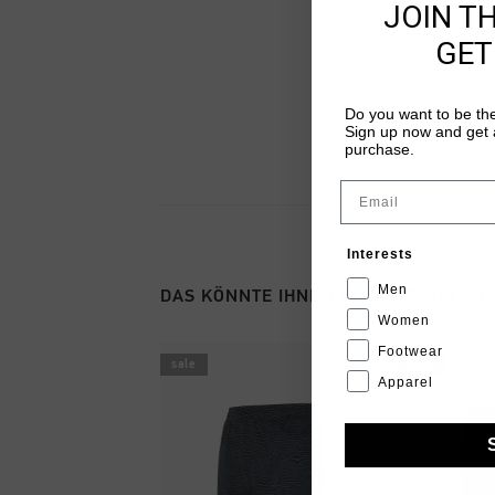
JOIN T
GET
Do you want to be the
Sign up now and get a
purchase.
Email
Interests
Men
DAS KÖNNTE IHNEN AUCH GEFALLEN
Women
Footwear
sale
sale
Apparel