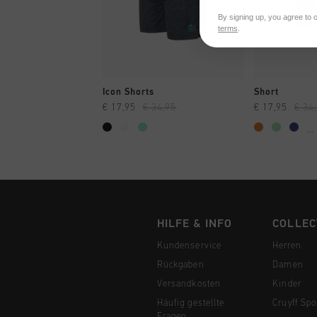
By signing up, you agree to 
terms
.
SCHNELL EINKAUFEN
SCHNELL
Icon Shorts
Short
€ 17,95
€ 34,95
€ 17,95
€ 34
...
HILFE & INFO
COLLEC
Kundenservice
Herren
Rückgaben
Damen
Versandkosten
Kinder
Häufig gestellte
Cruyff Spo
Fragen