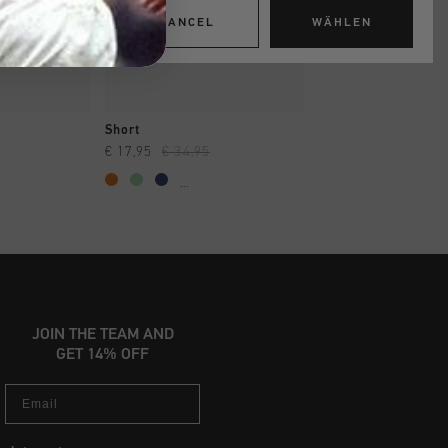
CANCEL
WÄHLEN
INKAUFEN
SCHNELL EINKAUFEN
SCHNELL EIN
Short
Brooke Short
€ 17,95
€ 34,95
€ 19,95
€ 37,95
...
JOIN THE TEAM AND
GET 14% OFF
Email