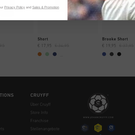
our
Privacy Policy
and
Sales & Promotion
 EINKAUFEN
SCHNELL EINKAUFEN
SCHNELL E
Short
Brooke Short
,95
€ 17,95
€ 34,95
€ 19,95
€ 37,95
...
TIONS
CRUYFF
Über Cruyff
Store Info
Franchise
rts
Stellenangebote