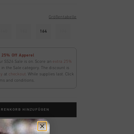
Größentabelle
140
152
164
176
 25% Off Apperel
ur SS26 Sale is on. Score an
extra 25%
in the Sale category. The discount is
ly
at
checkout
. While supplies last. Click
ms and conditions.
ARENKORB HINZUFÜGEN
ardlieferung ab €79,95