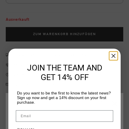
Ausverkauft
ZUM WARENKORB HINZUFÜGEN
Kostenlose Standardlieferung ab €79,95
14 Tage einfache Rückgabe
JOIN THE TEAM AND
Weltweite schnelle Lieferung
GET 14% OFF
Später bezahlen mit Klarna
Do you want to be the first to know the latest news?
Sign up now and get a 14% discount on your first
purchase.
WÄHLEN SIE IHREN STANDORT UND IHRE SPRACHE
Produktinformation
Email
Deutschland
Cruyff Sports Junior Energized Short in Coral. A jogger with
elastic waistband and drawstrings. Featuring two slip-in