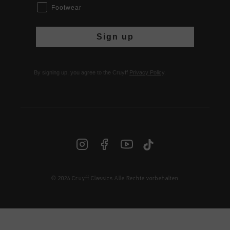
Footwear
Sign up
By signing up, you agree to the Cruyff
Privacy Policy
.
© 2026 Cruyff Classics Alle Rechte vorbehalten
DE | € EUR
Anmelden