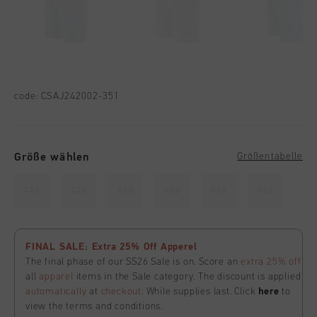
code:
CSAJ242002-351
Größe wählen
Größentabelle
116
128
140
152
164
176
FINAL SALE: Extra 25% Off Apperel
The final phase of our SS26 Sale is on. Score an
extra 25% off
all
apparel
items in the Sale category. The discount is applied
automatically
at
checkout
. While supplies last. Click
here
to
view the terms and conditions.