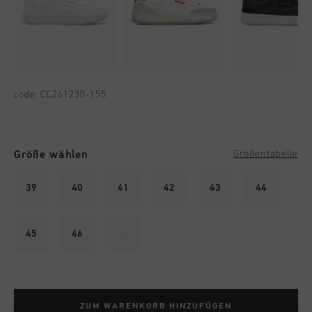
code:
CC261230-155
Größe wählen
Größentabelle
39
40
41
42
43
44
45
46
47
ZUM WARENKORB HINZUFÜGEN