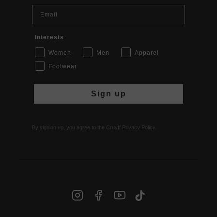
Email
Interests
Women
Men
Apparel
Footwear
Sign up
By signing up, you agree to the Cruyff
Privacy Policy
.