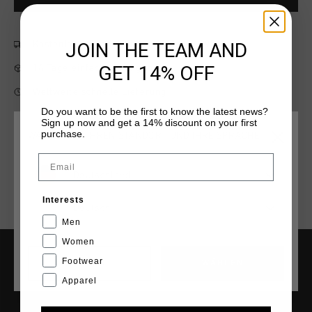
JOIN THE TEAM AND
Kostenlose Standardlieferung ab €79,95
GET 14% OFF
14 Tage einfache Rückgabe
Weltweite schnelle Lieferung
Do you want to be the first to know the latest news?
Später bezahlen mit Klarna
Sign up now and get a 14% discount on your first
purchase.
WÄHLEN SIE IHREN STANDORT UND IHRE SPRACHE
Email
Deutschland
Interests
Deutsch
Men
Women
Footwear
CANCEL
WÄHLEN
HILFE & INFO
Apparel
Kundenservice