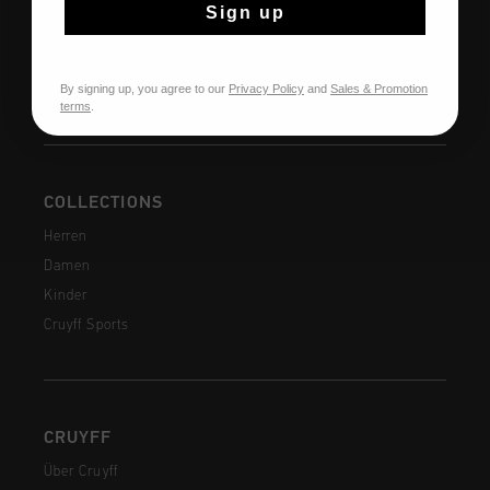
Rückgaben
Sign up
Versandkosten
Häufig gestellte Fragen
By signing up, you agree to our
Privacy Policy
and
Sales & Promotion
Kontakt
terms
.
COLLECTIONS
Herren
Damen
Kinder
Cruyff Sports
CRUYFF
Über Cruyff