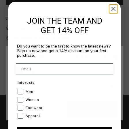
JOIN THE TEAM AND
Kostenlose Standardlieferung ab €79,95
GET 14% OFF
14 Tage einfache Rückgabe
Weltweite schnelle Lieferung
Do you want to be the first to know the latest news?
Später bezahlen mit Klarna
Sign up now and get a 14% discount on your first
purchase.
WÄHLEN SIE IHREN STANDORT UND IHRE SPRACHE
Email
Deutschland
Interests
Deutsch
Men
Women
Footwear
CANCEL
WÄHLEN
HILFE & INFO
Apparel
Kundenservice