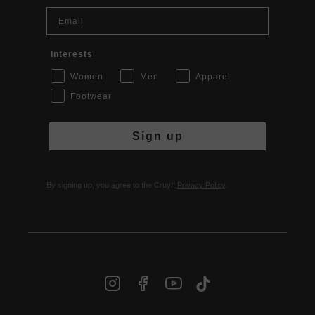
Email
Interests
Women
Men
Apparel
Footwear
Sign up
By signing up, you agree to the Cruyff
Privacy Policy
.