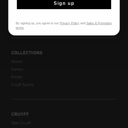
Rückgaben
Sign up
Versandkosten
Häufig gestellte Fragen
By signing up, you agree to our
Privacy Policy
and
Sales & Promotion
Kontakt
terms
.
COLLECTIONS
Herren
Damen
Kinder
Cruyff Sports
CRUYFF
Über Cruyff