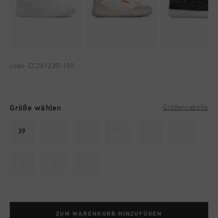
code:
CC261230-100
Größe wählen
Größentabelle
39
40
41
42
43
44
45
46
47
ZUM WARENKORB HINZUFÜGEN