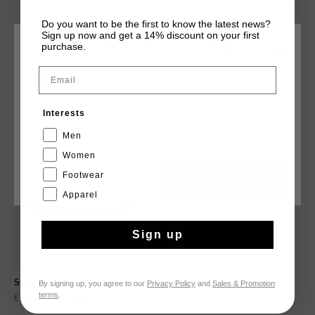
Do you want to be the first to know the latest news?
Sign up now and get a 14% discount on your first
purchase.
WÄHLEN SIE IHREN STANDORT UND IHRE SPRACHE
DAS KÖNNTE IHNEN AUCH GEFALLEN
Email
Deutschland
sale
Interests
Deutsch
Men
Women
Footwear
CANCEL
WÄHLEN
Apparel
Sign up
Superbia
By signing up, you agree to our
Privacy Policy
and
Sales & Promotion
terms
.
€ 89,95
€ 129,95