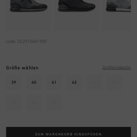
code:
CC251060-900
Größe wählen
Größentabelle
39
40
41
42
43
44
45
46
47
ZUM WARENKORB HINZUFÜGEN