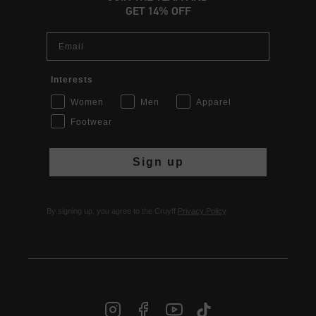
GET 14% OFF
Email
Interests
Women
Men
Apparel
Footwear
Sign up
By signing up, you agree to the Cruyff
Privacy Policy
.