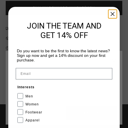
ZUM WARENKORB HINZUFÜGEN
JOIN THE TEAM AND
Kostenlose Standardlieferung ab €79,95
GET 14% OFF
14 Tage einfache Rückgabe
Weltweite schnelle Lieferung
Do you want to be the first to know the latest news?
Sign up now and get a 14% discount on your first
Später bezahlen mit Klarna
purchase.
WÄHLEN SIE IHREN STANDORT UND IHRE SPRACHE
Email
Deutschland
Interests
Deutsch
Men
Women
Footwear
CANCEL
WÄHLEN
Apparel
HILFE & INFO