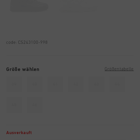
code:
CS243100-998
Größe wählen
Größentabelle
39
40
41
42
43
44
45
46
Ausverkauft