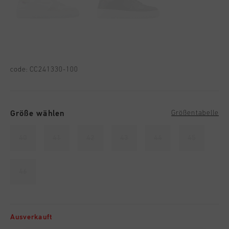
code:
CC241330-100
Größe wählen
Größentabelle
40
41
42
43
44
45
46
Ausverkauft