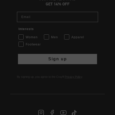
GET 14% OFF
Email
Interests
Women
Men
Apparel
Footwear
Sign up
By signing up, you agree to the Cruyff
Privacy Policy
.