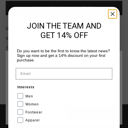
ZUM WARENKORB HINZUFÜGEN
JOIN THE TEAM AND
Kostenlose Standardlieferung ab €79,95
GET 14% OFF
14 Tage einfache Rückgabe
Weltweite schnelle Lieferung
Do you want to be the first to know the latest news?
Sign up now and get a 14% discount on your first
Später bezahlen mit Klarna
purchase.
WÄHLEN SIE IHREN STANDORT UND IHRE SPRACHE
Email
Deutschland
Interests
Deutsch
Men
Women
Footwear
CANCEL
WÄHLEN
Apparel
HILFE & INFO