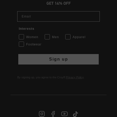
GET 14% OFF
Email
Interests
Women
Men
Apparel
Footwear
Sign up
By signing up, you agree to the Cruyff
Privacy Policy
.