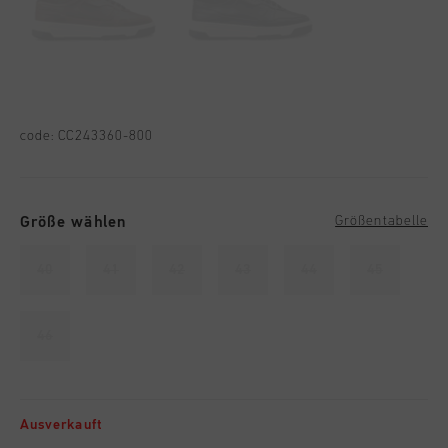
code:
CC243360-800
Größe wählen
Größentabelle
40
41
42
43
44
45
46
Ausverkauft