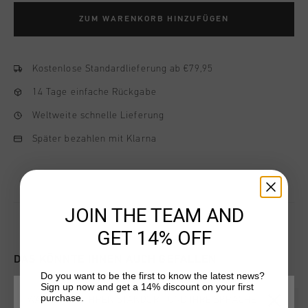
ZUM WARENKORB HINZUFÜGEN
Kostenlose Standardlieferung ab €79,95
14 Tage einfache Rückgabe
Weltweite schnelle Lieferung
Später bezahlen mit Klarna
JOIN THE TEAM AND
GET 14% OFF
DAS KÖNNTE IHNEN AUCH GEFALLEN
Do you want to be the first to know the latest news?
Sign up now and get a 14% discount on your first
purchase.
WÄHLEN SIE IHREN STANDORT UND IHRE SPRACHE
sale
sale