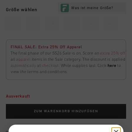
Größe wählen
XS
S
M
L
XL
2XL
FINAL SALE: Extra 25% Off Apperel
The final phase of our SS26 Sale is on. Score an
extra 25% off
all
apparel
items in the Sale category. The discount is applied
automatically
at
checkout
. While supplies last. Click
here
to
view the terms and conditions.
Ausverkauft
ZUM WARENKORB HINZUFÜGEN