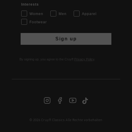
Interests
Women
Men
Apparel
Footwear
Sign up
By signing up, you agree to the Cruyff
Privacy Policy
.
© 2026 Cruyff Classics Alle Rechte vorbehalten
DE | € EUR