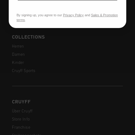
Kontakt
By signing up, you agree to our
Privacy Policy
and
Sales & Promotion
terms
.
COLLECTIONS
Herren
Damen
Kinder
Cruyff Sports
CRUYFF
Über Cruyff
Store Info
Franchise