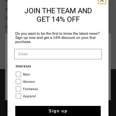
Kostenlose Standardlieferung ab €79,95
JOIN THE TEAM AND
14 Tage einfache Rückgabe
GET 14% OFF
Weltweite schnelle Lieferung
Später bezahlen mit Klarna
Do you want to be the first to know the latest news?
Sign up now and get a 14% discount on your first
purchase.
WÄHLEN SIE IHREN STANDORT UND IHRE SPRACHE
Email
Deutschland
Interests
Deutsch
Men
Women
HILFE & INFO
Footwear
CANCEL
WÄHLEN
Kundenservice
Apparel
Rückgaben
Versandkosten
Sign up
Häufig gestellte Fragen