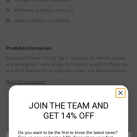
Weltweite schnelle Lieferung
Später bezahlen mit Klarna
Produktinformation
Das Cruyff Zircon 1/4 Zip Top in Schwarz fur Herren. Dieses
eng anliegende Trainingsoberteil besteht aus 80 % Polyester
und 20 % Elastan. Es verfugt uber einen 1/4-Reissverschluss
und das Cruyff-Logo auf der Brust. Ideal fur Training und
Mehr Informationen
Alltag, besticht es durch seinen modernen, sportlichen Look.
JOIN THE TEAM AND
GET 14% OFF
Do you want to be the first to know the latest news?
DAS KÖNNTE IHNEN AUCH GEFALLEN