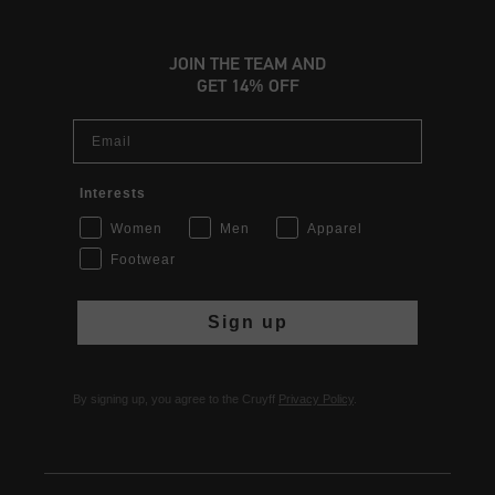
JOIN THE TEAM AND
GET 14% OFF
Email
Interests
Women
Men
Apparel
Footwear
Sign up
By signing up, you agree to the Cruyff
Privacy Policy
.