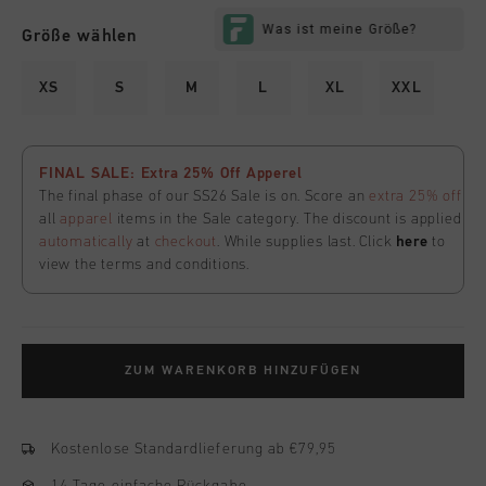
Größe wählen
XS
S
M
L
XL
XXL
FINAL SALE: Extra 25% Off Apperel
The final phase of our SS26 Sale is on. Score an
extra 25% off
all
apparel
items in the Sale category. The discount is applied
automatically
at
checkout
. While supplies last. Click
here
to
view the terms and conditions.
ZUM WARENKORB HINZUFÜGEN
Kostenlose Standardlieferung ab €79,95
14 Tage einfache Rückgabe