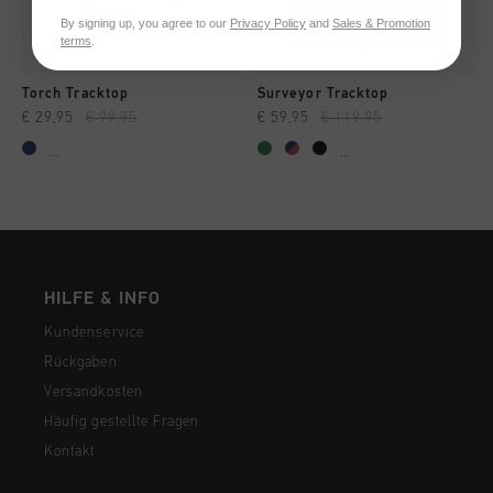
By signing up, you agree to our
Privacy Policy
and
Sales & Promotion
terms
.
Torch Tracktop
Surveyor Tracktop
€ 29,95
€ 99,95
€ 59,95
€ 119,95
...
...
HILFE & INFO
Kundenservice
Rückgaben
Versandkosten
Häufig gestellte Fragen
Kontakt