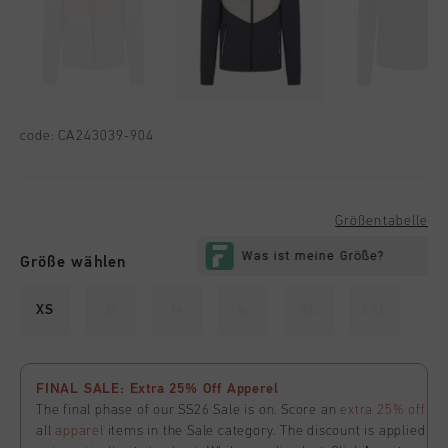
code:
CA243039-904
Größentabelle
Größe wählen
XS
S
M
L
XL
XXL
FINAL SALE: Extra 25% Off Apperel
The final phase of our SS26 Sale is on. Score an
extra 25% off
all
apparel
items in the Sale category. The discount is applied