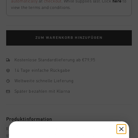
automatically
at
checkout
. While supplies last. Click
here
to
view the terms and conditions.
ZUM WARENKORB HINZUFÜGEN
Kostenlose Standardlieferung ab €79,95
14 Tage einfache Rückgabe
Weltweite schnelle Lieferung
Später bezahlen mit Klarna
Produktinformation
Ripstop Fleece Tracktop by Cruyff in charcoal grey blends
style and functionality. Made from 90% polyamide and 10%