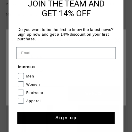
JOIN THE TEAM AND
elastane, it features a relaxed fit for easy wear. This tracktop
includes a two-color raised gel print, cut-and-sew panels of
GET 14% OFF
Mehr Informationen
Tec fleece and stretch ripstop, a bungee cord running through
the hood channel, and hex-shaped reflective prints on the
eyelets for enhanced visibility and modern appeal.
Do you want to be the first to know the latest news?
Sign up now and get a 14% discount on your first
purchase.
WÄHLEN SIE IHREN STANDORT UND IHRE SPRACHE
Email
Deutschland
DAS KÖNNTE IHNEN AUCH GEFALLEN
Interests
Deutsch
Men
sale
sale
Women
Footwear
CANCEL
WÄHLEN
Apparel
Sign up