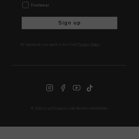
Footwear
Sign up
By signing up, you agree to the Cruyff
Privacy Policy
.
© 2026 Cruyff Classics Alle Rechte vorbehalten
DE | € EUR
Anmelden