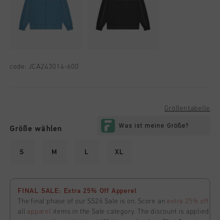
code:
JCA243014-600
Größentabelle
Größe wählen
S
M
L
XL
FINAL SALE: Extra 25% Off Apperel
The final phase of our SS26 Sale is on. Score an
extra 25% off
all
apparel
items in the Sale category. The discount is applied