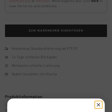
automatically
at
checkout
. While supplies last. Click
here
to
view the terms and conditions.
ZUM WARENKORB HINZUFÜGEN
Kostenlose Standardlieferung ab €79,95
14 Tage einfache Rückgabe
Weltweite schnelle Lieferung
Später bezahlen mit Klarna
Produktinformation
Johan Cruyff Retro Tracktop in Blue. Luxurious tracktop with
a relaxed fit. It features white piping, a Johan Cruyff print on