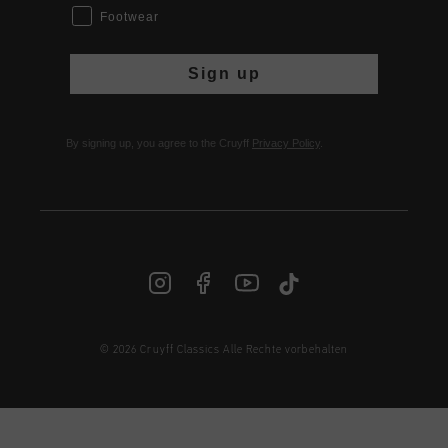
Footwear
Sign up
By signing up, you agree to the Cruyff
Privacy Policy
.
© 2026 Cruyff Classics Alle Rechte vorbehalten
DE | € EUR
Anmelden