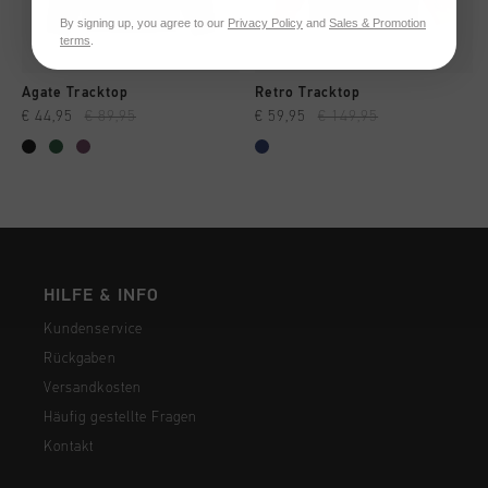
By signing up, you agree to our
Privacy Policy
and
Sales & Promotion
terms
.
Agate Tracktop
Retro Tracktop
€ 44,95
€ 89,95
€ 59,95
€ 149,95
HILFE & INFO
Kundenservice
Rückgaben
Versandkosten
Häufig gestellte Fragen
Kontakt