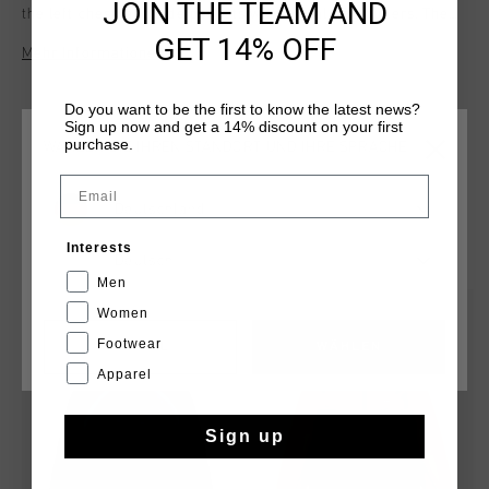
JOIN THE TEAM AND
the left chest, and side pockets with metal ring pullers. The
premium polytricot fabric with a twill effect adds a stylish
GET 14% OFF
Mehr Informationen
touch.
Do you want to be the first to know the latest news?
Sign up now and get a 14% discount on your first
purchase.
WÄHLEN SIE IHREN STANDORT UND IHRE SPRACHE
Email
Deutschland
DAS KÖNNTE IHNEN AUCH GEFALLEN
Interests
Deutsch
Men
sale
sale
Women
Footwear
CANCEL
WÄHLEN
Apparel
Sign up