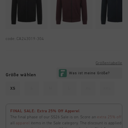
code:
CA243019-304
Größentabelle
Größe wählen
XS
S
M
L
XL
XXL
FINAL SALE: Extra 25% Off Apperel
The final phase of our SS26 Sale is on. Score an
extra 25% off
all
apparel
items in the Sale category. The discount is applied