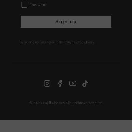
Footwear
Sign up
By signing up, you agree to the Cruyff
Privacy Policy
.
© 2026 Cruyff Classics Alle Rechte vorbehalten
DE | € EUR
Anmelden