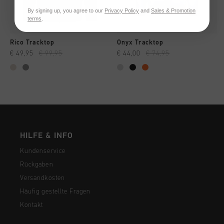
By signing up, you agree to our
Privacy Policy
and
Sales & Promotion
terms
.
Rico Tracktop
Onyx Tracktop
€ 49,95
€ 99,95
€ 44,00
€ 74,95
HILFE & INFO
Kundenservice
Rückgaben
Versandkosten
Häufig gestellte Fragen
Kontakt