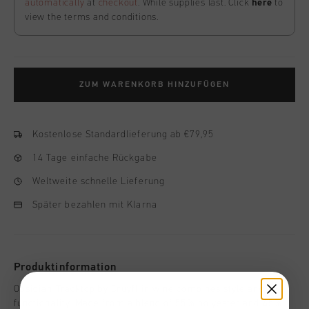
automatically
at
checkout
. While supplies last. Click
here
to
view the terms and conditions.
ZUM WARENKORB HINZUFÜGEN
Kostenlose Standardlieferung ab €79,95
14 Tage einfache Rückgabe
Weltweite schnelle Lieferung
Später bezahlen mit Klarna
Produktinformation
Obsidian Tracktop by Cruyff in wine combines style and
functionality. Made from a blend of 55% polyester and 45%