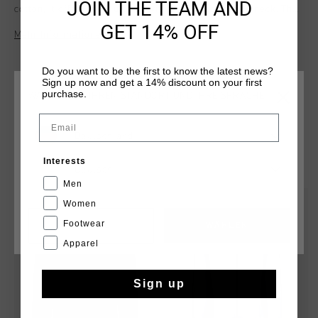
JOIN THE TEAM AND
cotton, it offers a regular fit with a self-fabric high neck. The
tracktop features carbon-coated zip pockets with a reflective
GET 14% OFF
Mehr Informationen
stripe, a rubber hex badge on the left arm, and cut-and-sew
seams on both the front and back, crafted from durable
polytricot.
Do you want to be the first to know the latest news?
Sign up now and get a 14% discount on your first
purchase.
WÄHLEN SIE IHREN STANDORT UND IHRE SPRACHE
Email
Deutschland
DAS KÖNNTE IHNEN AUCH GEFALLEN
Interests
Deutsch
Men
Women
Footwear
CANCEL
WÄHLEN
Apparel
Sign up