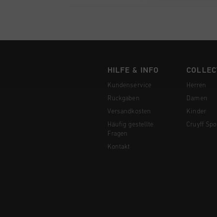
HILFE & INFO
COLLEC
Kundenservice
Herren
Rückgaben
Damen
Versandkosten
Kinder
Häufig gestellte
Cruyff Spo
Fragen
Kontakt