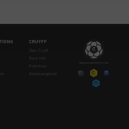
TIONS
CRUYFF
Über Cruyff
Store Info
Franchise
rts
Stellenangebote