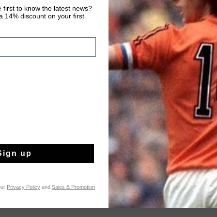
 first to know the latest news?
 14% discount on your first
Kostenlose Stand
14 Tage einfache
Weltweite schnell
Später bezahlen 
Produktinformatio
Cruyff Metabolic long 
from 83% polyester a
Sign up
and flexibility during
Sports logo on the lo
Mehr Informationen
our
Privacy Policy
and
Sales & Promotion