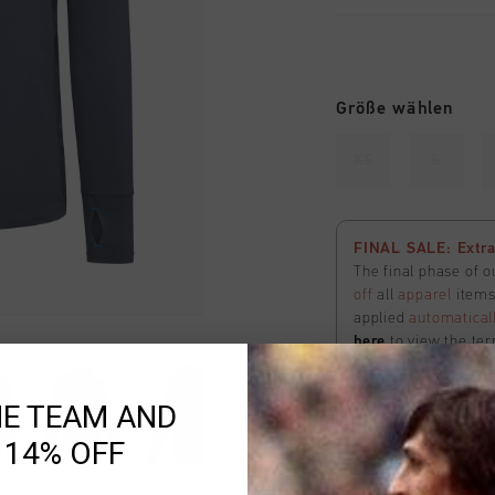
Größe wählen
XS
S
FINAL SALE: Extra
The final phase of o
off
all
apparel
items 
applied
automatical
here
to view the ter
HE TEAM AND
Ausverkauft
 14% OFF
ZUM W