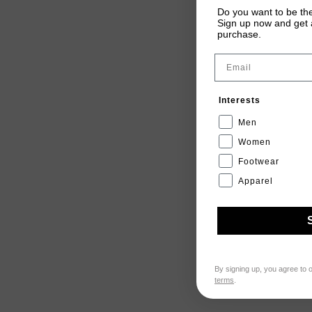
Do you want to be the
Sign up now and get a
purchase.
Email
Interests
Men
Women
Footwear
Apparel
By signing up, you agree to 
terms
.