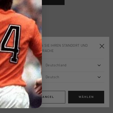
ardlieferung ab €79,95
 Rückgabe
e Lieferung
mit Klarna
WÄHLEN SIE IHREN STANDORT UND
IHRE SPRACHE
n
Deutschland
sleeve top in charcoal, athletic piece
Deutsch
nd 17% elastane. Provides comfort
 any workout. With the iconic Cruyff
wer back.
CANCEL
WÄHLEN