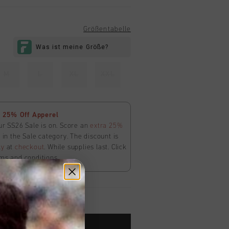
Größentabelle
M
L
XL
XXL
 25% Off Apperel
ur SS26 Sale is on. Score an
extra 25%
in the Sale category. The discount is
ly
at
checkout
. While supplies last. Click
ms and conditions.
ARENKORB HINZUFÜGEN