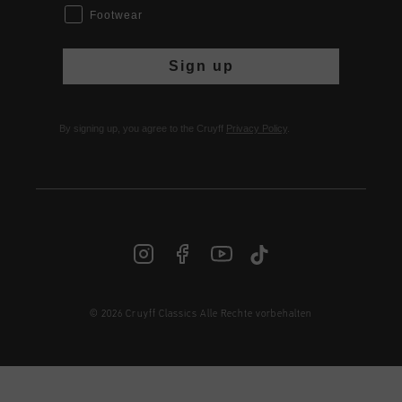
Footwear
Sign up
By signing up, you agree to the Cruyff
Privacy Policy
.
© 2026 Cruyff Classics Alle Rechte vorbehalten
DE | € EUR
Anmelden