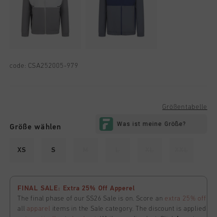
code:
CSA252005-979
Größentabelle
Größe wählen
XS
S
M
L
XL
XXL
FINAL SALE: Extra 25% Off Apperel
The final phase of our SS26 Sale is on. Score an
extra 25% off
all
apparel
items in the Sale category. The discount is applied