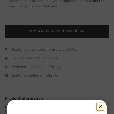
automatically
at
checkout
. While supplies last. Click
here
to
view the terms and conditions.
ZUM WARENKORB HINZUFÜGEN
Kostenlose Standardlieferung ab €79,95
14 Tage einfache Rückgabe
Weltweite schnelle Lieferung
Später bezahlen mit Klarna
Produktinformation
Der Cruyff Elite 2.0 Trainingsanzug in Grau und Schwarz fur
Herren. Fur Maenner, die Wert auf Funktionalitaet und Stil