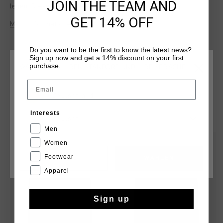
JOIN THE TEAM AND
legen. Dieser Trainingsanzug mit Kapuze in normaler
Passform besteht aus 100 % Polyester und bietet
GET 14% OFF
Mehr Informationen
Flexibilitaet und Komfort. Atmungsaktive Einsaetze sorgen
fur optimale Beluftung und reflektierende Details fur bessere
Sichtbarkeit. Der durchgehende Reissverschluss erleichtert
Do you want to be the first to know the latest news?
Sign up now and get a 14% discount on your first
das An- und Ausziehen - ideal fur einen aktiven Lebensstil.
purchase.
WÄHLEN SIE IHREN STANDORT UND IHRE SPRACHE
Email
Deutschland
DAS KÖNNTE IHNEN AUCH GEFALLEN
Interests
Deutsch
Men
sale
sale
Women
Footwear
CANCEL
WÄHLEN
Apparel
Sign up