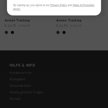
By signing up, you agree to our
Privacy Policy
and
Sales & Promotion
terms
.
Avinex Tracktop
Avinex Tracktop
€ 44,95
€ 94,95
€ 44,95
€ 94,95
HILFE & INFO
Kundenservice
Rückgaben
Versandkosten
Häufig gestellte Fragen
Kontakt