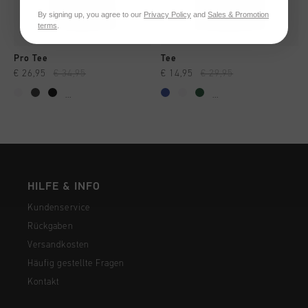
By signing up, you agree to our
Privacy Policy
and
Sales & Promotion
terms
.
Pro Tee
Tee
€ 26,95
€ 34,95
€ 14,95
€ 29,95
...
...
HILFE & INFO
Kundenservice
Rückgaben
Versandkosten
Häufig gestellte Fragen
Kontakt