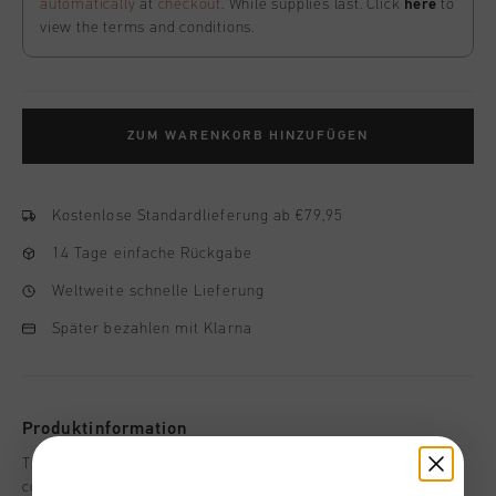
automatically
at
checkout
. While supplies last. Click
here
to
view the terms and conditions.
ZUM WARENKORB HINZUFÜGEN
Kostenlose Standardlieferung ab €79,95
14 Tage einfache Rückgabe
Weltweite schnelle Lieferung
Später bezahlen mit Klarna
Produktinformation
The Soothe Tee by Cruyff in navy offers a perfect blend of
comfort and style for men. Crafted from soft cotton, this