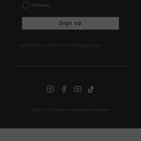
Footwear
Sign up
By signing up, you agree to the Cruyff
Privacy Policy
.
© 2026 Cruyff Classics Alle Rechte vorbehalten
DE | € EUR
Anmelden