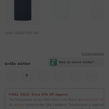
code:
CSA241056-601
Größentabelle
Größe wählen
XS
S
M
L
XL
XXL
FINAL SALE: Extra 25% Off Apperel
The final phase of our SS26 Sale is on. Score an
extra 25% off
all
apparel
items in the Sale category. The discount is applied