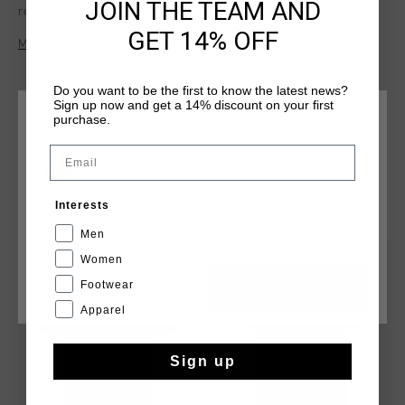
JOIN THE TEAM AND
regular-fit T-shirt ensures a relaxed yet refined look.
Featuring an embroidered Cruyff C Lion logo on the chest, it's
GET 14% OFF
Mehr Informationen
a subtle yet striking piece for any casual wardrobe. Ideal for
everyday wear, this tee provides a clean and timeless
aesthetic that pairs well with any outfit.
Do you want to be the first to know the latest news?
Sign up now and get a 14% discount on your first
purchase.
WÄHLEN SIE IHREN STANDORT UND IHRE SPRACHE
Email
Deutschland
DAS KÖNNTE IHNEN AUCH GEFALLEN
Interests
Deutsch
Men
sale
sale
Women
Footwear
CANCEL
WÄHLEN
Apparel
Sign up