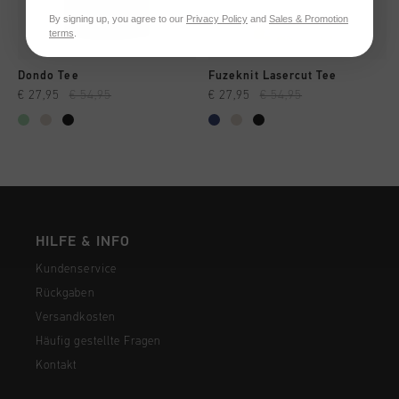
By signing up, you agree to our
Privacy Policy
and
Sales & Promotion
terms
.
Dondo Tee
Fuzeknit Lasercut Tee
€ 27,95
€ 54,95
€ 27,95
€ 54,95
HILFE & INFO
Kundenservice
Rückgaben
Versandkosten
Häufig gestellte Fragen
Kontakt