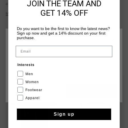
JOIN THE TEAM AND
and elastane. The soft material ensures that the shirt does
not rub along the skin during any activity. With Cruyff
GET 14% OFF
Mehr Informationen
Montserrat print on chest. Composition: 95% cotton/5%
elastane
Do you want to be the first to know the latest news?
Sign up now and get a 14% discount on your first
purchase.
WÄHLEN SIE IHREN STANDORT UND IHRE SPRACHE
Email
Deutschland
DAS KÖNNTE IHNEN AUCH GEFALLEN
Interests
Deutsch
Men
sale
sale
Women
Footwear
CANCEL
WÄHLEN
Apparel
Sign up