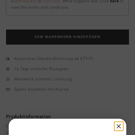
automatically
at
checkout
. While supplies last. Click
here
to
view the terms and conditions.
ZUM WARENKORB HINZUFÜGEN
Kostenlose Standardlieferung ab €79,95
14 Tage einfache Rückgabe
Weltweite schnelle Lieferung
Später bezahlen mit Klarna
Produktinformation
Cruyff Montserrat Prima Tee for men in rainforest green. A T-
shirt with a regular fit and short sleeves. Made of polyester