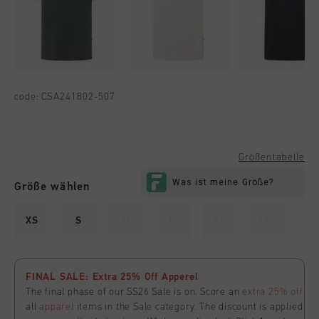
code:
CSA241802-507
Größentabelle
Größe wählen
XS
S
M
L
XL
XXL
FINAL SALE: Extra 25% Off Apperel
The final phase of our SS26 Sale is on. Score an
extra 25% off
all
apparel
items in the Sale category. The discount is applied