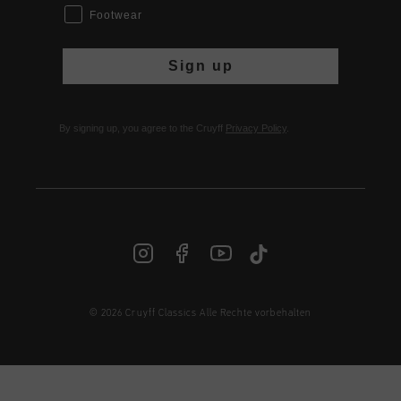
Footwear
Sign up
By signing up, you agree to the Cruyff
Privacy Policy
.
© 2026 Cruyff Classics Alle Rechte vorbehalten
DE | € EUR
Anmelden