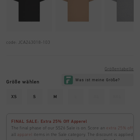
code:
JCA243018-103
Größentabelle
Größe wählen
XS
S
M
L
XL
XXL
FINAL SALE: Extra 25% Off Apperel
The final phase of our SS26 Sale is on. Score an
extra 25% off
all
apparel
items in the Sale category. The discount is applied