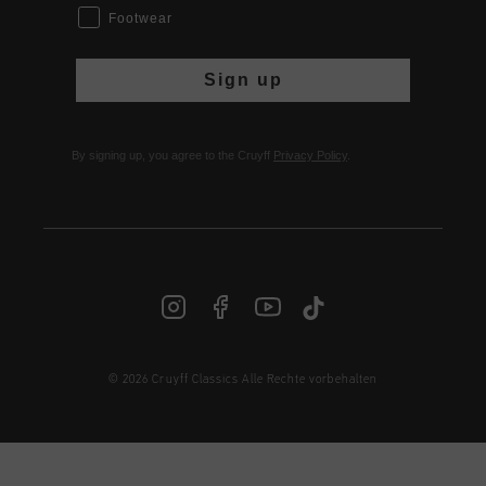
Footwear
Sign up
By signing up, you agree to the Cruyff
Privacy Policy
.
© 2026 Cruyff Classics Alle Rechte vorbehalten
DE | € EUR
Anmelden