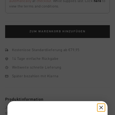
automatically
at
checkout
. While supplies last. Click
here
to
view the terms and conditions.
ZUM WARENKORB HINZUFÜGEN
Kostenlose Standardlieferung ab €79,95
14 Tage einfache Rückgabe
Weltweite schnelle Lieferung
Später bezahlen mit Klarna
Produktinformation
Johan Cruyff Luxury Signature Tee in Sand. A premium t-
shirt, made from 100% midweight cotton. It offers a relaxed