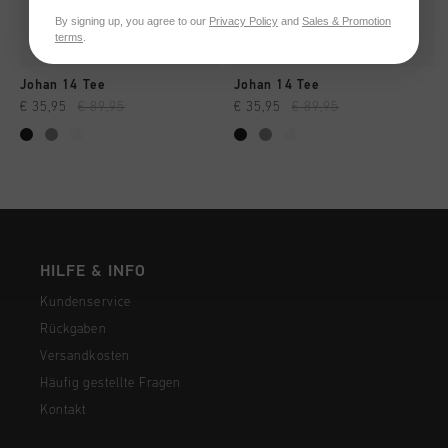
By signing up, you agree to our
Privacy Policy
and
Sales & Promotion
terms
.
Johan 14 Tee
Johan 14 Tee
€ 35,95
€ 89,95
€ 35,95
€ 89,95
HILFE & INFO
Kundenservice
Rückgaben
Versandkosten
Häufig gestellte Fragen
Kontakt