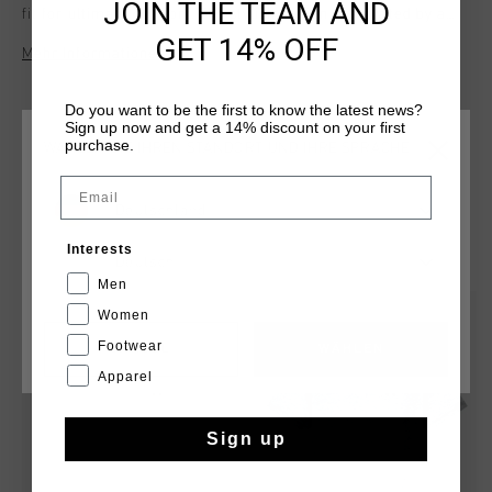
JOIN THE TEAM AND
fit for ultimate comfort. The stylish design is elevated by a
"Netherlands" badge on the left chest, making it a standout
GET 14% OFF
Mehr Informationen
piece for any wardrobe.
Do you want to be the first to know the latest news?
Sign up now and get a 14% discount on your first
purchase.
WÄHLEN SIE IHREN STANDORT UND IHRE SPRACHE
Email
Deutschland
DAS KÖNNTE IHNEN AUCH GEFALLEN
Interests
Deutsch
Men
sale
sale
Women
Footwear
CANCEL
WÄHLEN
Apparel
Sign up