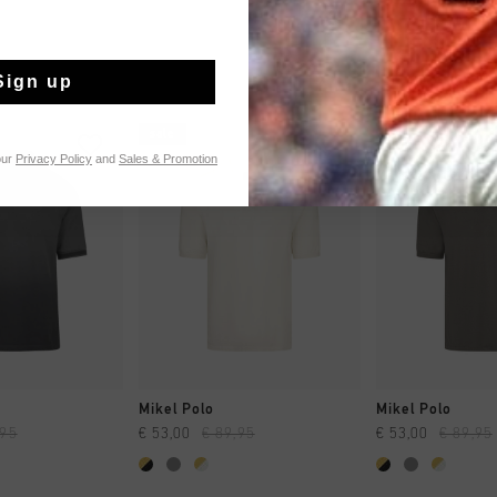
Sign up
sale
sale
our
Privacy Policy
and
Sales & Promotion
 EINKAUFEN
SCHNELL EINKAUFEN
SCHNELL E
Mikel Polo
Mikel Polo
,95
€ 53,00
€ 89,95
€ 53,00
€ 89,95