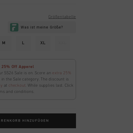
Größentabelle
M
L
XL
XXL
 25% Off Apperel
ur SS26 Sale is on. Score an
extra 25%
in the Sale category. The discount is
ly
at
checkout
. While supplies last. Click
ms and conditions.
ARENKORB HINZUFÜGEN