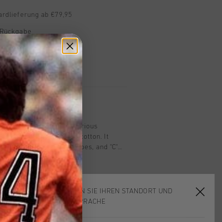
ardlieferung ab €79,95
 Rückgabe
e Lieferung
mit Klarna
n
iquet Polo in Blue. A luxurious
e from 100% mercerized cotton. It
ar and cuffs with two stripes, and "C"
t chest. The piquet fabric and buttoned
touch to this classic piece.
WÄHLEN SIE IHREN STANDORT UND
IHRE SPRACHE