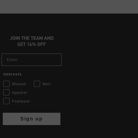
JOIN THE TEAM AND
GET 14% OFF
Email
Interests
Women
Men
Apparel
Footwear
Sign up