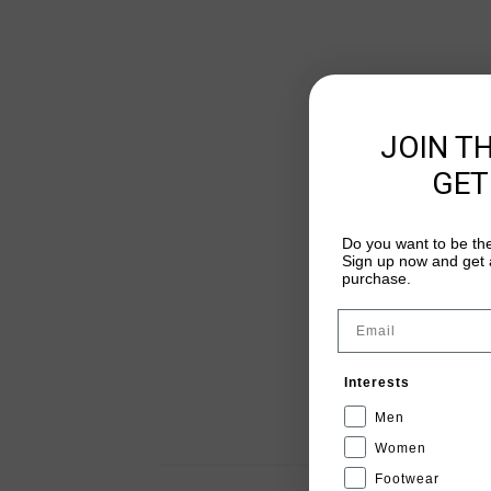
JOIN T
GET
Do you want to be the
Sign up now and get a
purchase.
Email
Interests
Men
Women
Footwear