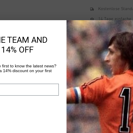
Kostenlose Stand
14 Tage einfache
Weltweite schnell
HE TEAM AND
Später bezahlen 
 14% OFF
 first to know the latest news?
Produktinformatio
 14% discount on your first
Johan Cruyff Luxury P
regular-fit polo, mad
features a ribbed coll
embroidery on the lef
Mehr Informationen
placket add a refined 