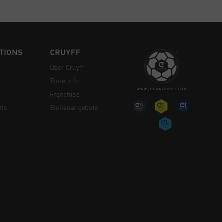
TIONS
CRUYFF
Über Cruyff
Store Info
Franchise
rts
Stellenangebote