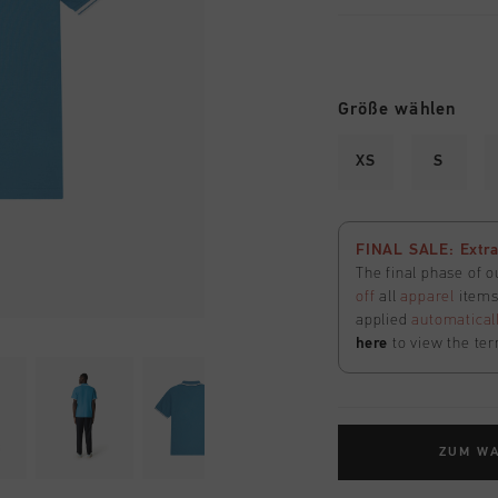
Größe wählen
XS
S
FINAL SALE: Extra
The final phase of o
off
all
apparel
items 
applied
automatical
here
to view the ter
ZUM W