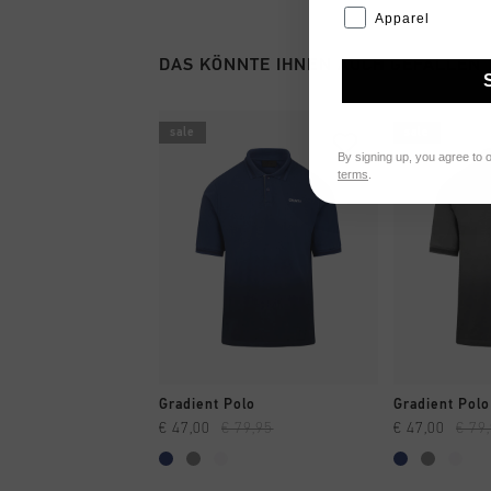
Apparel
DAS KÖNNTE IHNEN AUCH GEFALLEN
sale
sale
By signing up, you agree to 
terms
.
SCHNELL EINKAUFEN
SCHNELL
Gradient Polo
Gradient Polo
€ 47,00
€ 79,95
€ 47,00
€ 79