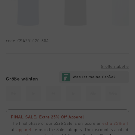
code:
CSA251020-604
Größentabelle
Größe wählen
XS
S
M
L
XL
XXL
FINAL SALE: Extra 25% Off Apperel
The final phase of our SS26 Sale is on. Score an
extra 25% off
all
apparel
items in the Sale category. The discount is applied