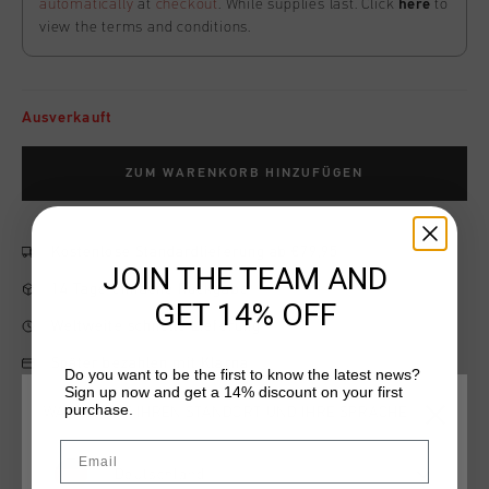
automatically
at
checkout
. While supplies last. Click
here
to
view the terms and conditions.
Ausverkauft
ZUM WARENKORB HINZUFÜGEN
Kostenlose Standardlieferung ab €79,95
JOIN THE TEAM AND
14 Tage einfache Rückgabe
GET 14% OFF
Weltweite schnelle Lieferung
Später bezahlen mit Klarna
Do you want to be the first to know the latest news?
Sign up now and get a 14% discount on your first
purchase.
WÄHLEN SIE IHREN STANDORT UND IHRE SPRACHE
Email
Produktinformation
Deutschland