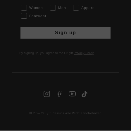
Women
Men
Apparel
Footwear
Sign up
By signing up, you agree to the Cruyff
Privacy Policy
.
© 2026 Cruyff Classics Alle Rechte vorbehalten
DE | € EUR