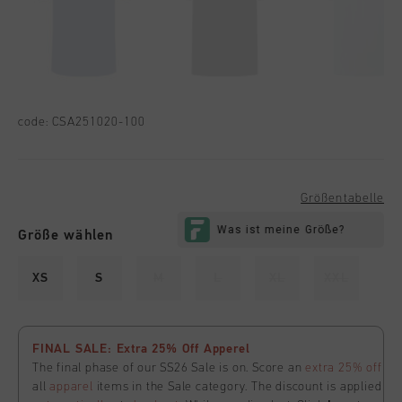
code:
CSA251020-100
Größentabelle
Größe wählen
XS
S
M
L
XL
XXL
FINAL SALE: Extra 25% Off Apperel
The final phase of our SS26 Sale is on. Score an
extra 25% off
all
apparel
items in the Sale category. The discount is applied