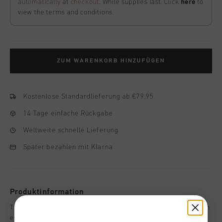
automatically
at
checkout
. While supplies last. Click
here
to
view the terms and conditions.
ZUM WARENKORB HINZUFÜGEN
Kostenlose Standardlieferung ab €79,95
14 Tage einfache Rückgabe
Weltweite schnelle Lieferung
Später bezahlen mit Klarna
Produktinformation
The League Tee by Cruyff in white combines sporty style with
everyday comfort. Made from 100% soft cotton, this regular-