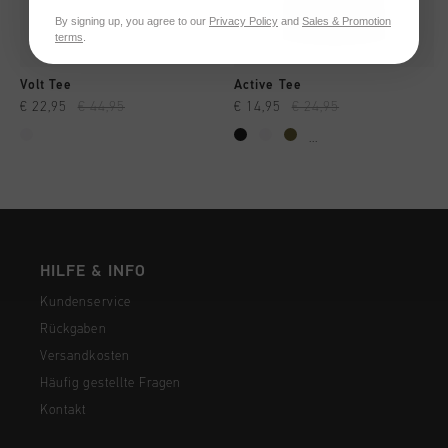
By signing up, you agree to our
Privacy Policy
and
Sales & Promotion
terms
.
Volt Tee
Active Tee
€ 22,95
€ 44,95
€ 14,95
€ 24,95
...
HILFE & INFO
Kundenservice
Rückgaben
Versandkosten
Häufig gestellte Fragen
Kontakt