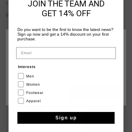
JOIN THE TEAM AND
fit T-shirt is perfect for men seeking a versatile addition to
their sport apparel. It features the iconic Cruyff C Lion logo
GET 14% OFF
Mehr Informationen
on the chest and a striking graphic on the back panel. Ideal
for casual wear or athletic activities, the League Tee offers a
sleek and comfortable fit.
Do you want to be the first to know the latest news?
Sign up now and get a 14% discount on your first
purchase.
WÄHLEN SIE IHREN STANDORT UND IHRE SPRACHE
Email
Deutschland
DAS KÖNNTE IHNEN AUCH GEFALLEN
Interests
Deutsch
Men
sale
sale
Women
Footwear
CANCEL
WÄHLEN
Apparel
Sign up