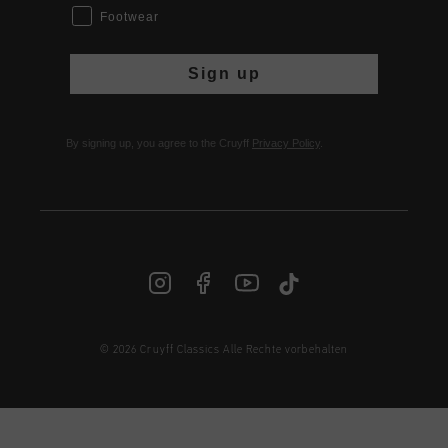
Footwear
Sign up
By signing up, you agree to the Cruyff
Privacy Policy
.
© 2026 Cruyff Classics Alle Rechte vorbehalten
DE | € EUR
Anmelden