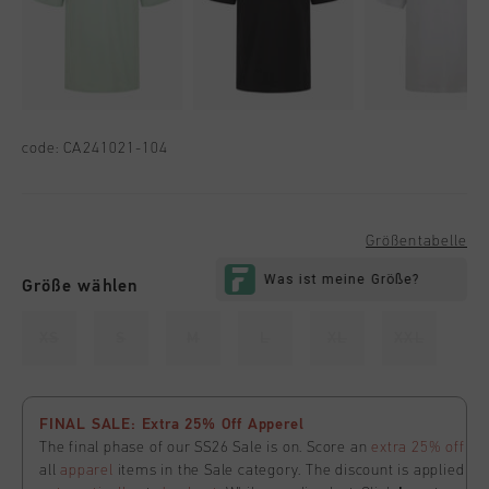
code:
CA241021-104
Größentabelle
Größe wählen
XS
S
M
L
XL
XXL
FINAL SALE: Extra 25% Off Apperel
The final phase of our SS26 Sale is on. Score an
extra 25% off
all
apparel
items in the Sale category. The discount is applied