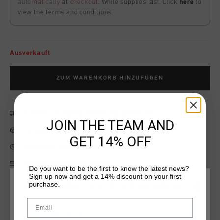
automatically
at
checkout
. While supplies last. Click
here
to
view the terms and conditions.
Ausverkauft
ZUM WARENKORB HINZUFÜGEN
Kostenlose Standardlieferung ab €79,95
JOIN THE TEAM AND
14 Tage einfache Rückgabe
GET 14% OFF
Weltweite schnelle Lieferung
Später bezahlen mit Klarna
Do you want to be the first to know the latest news?
Sign up now and get a 14% discount on your first
purchase.
WÄHLEN SIE IHREN STANDORT UND IHRE SPRACHE
Email
Produktinformation
Deutschland