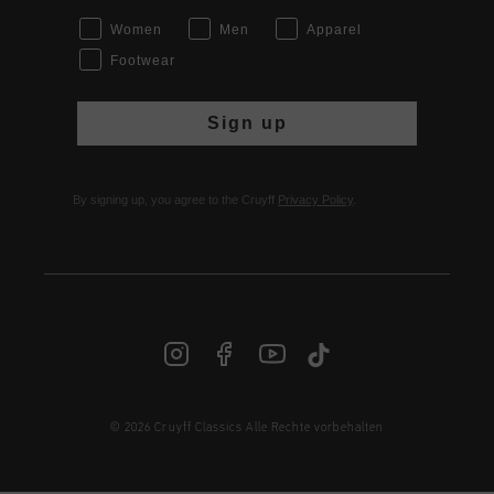
Women
Men
Apparel
Footwear
Sign up
By signing up, you agree to the Cruyff
Privacy Policy
.
© 2026 Cruyff Classics Alle Rechte vorbehalten
DE | € EUR