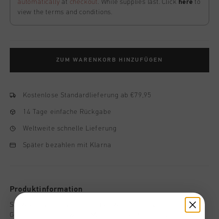
automatically
at
checkout
. While supplies last. Click
here
to
view the terms and conditions.
ZUM WARENKORB HINZUFÜGEN
Kostenlose Standardlieferung ab €79,95
14 Tage einfache Rückgabe
Weltweite schnelle Lieferung
Später bezahlen mit Klarna
Produktinformation
Showcase your love for football with the Cruyff Honor
Graphic Tee in off-white. Made from 95% cotton and 5%