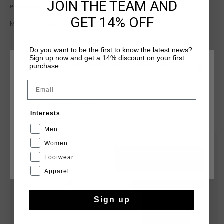
JOIN THE TEAM AND
elastane, this men’s tee offers a relaxed fit for all-day
comfort. It features a legacy graphic of Johan Cruyff on the
GET 14% OFF
Mehr Informationen
chest, celebrating the iconic footballer’s enduring impact.
Ideal for both casual wear and showcasing your football
heritage.
Do you want to be the first to know the latest news?
Sign up now and get a 14% discount on your first
purchase.
WÄHLEN SIE IHREN STANDORT UND IHRE SPRACHE
Email
Deutschland
DAS KÖNNTE IHNEN AUCH GEFALLEN
Interests
Deutsch
Men
sale
sale
Women
Footwear
CANCEL
WÄHLEN
Apparel
Sign up