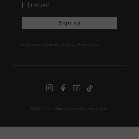
Footwear
Sign up
By signing up, you agree to the Cruyff
Privacy Policy
.
© 2026 Cruyff Classics Alle Rechte vorbehalten
DE | € EUR
Anmelden