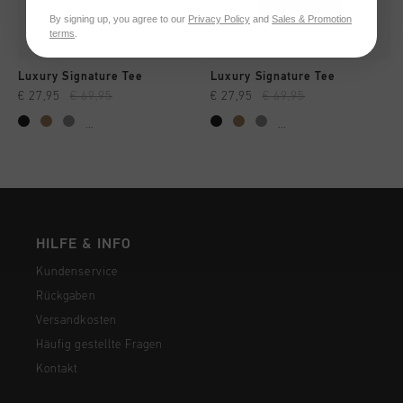
By signing up, you agree to our
Privacy Policy
and
Sales & Promotion
terms
.
Luxury Signature Tee
Luxury Signature Tee
€ 27,95
€ 69,95
€ 27,95
€ 69,95
...
...
HILFE & INFO
Kundenservice
Rückgaben
Versandkosten
Häufig gestellte Fragen
Kontakt