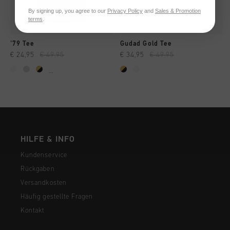
By signing up, you agree to our
Privacy Policy
and
Sales & Promotion
terms
.
'79 Tee
Gudad Gold Tee
€ 24,95
€ 49,95
€ 34,95
€ 49,95
...
HILFE & INFO
Kundenservice
Rückgaben
Versandkosten
Häufig gestellte Fragen
Kontakt