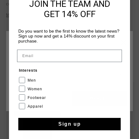
JOIN THE TEAM AND
cotton, it offers a soft, breathable feel for all-day comfort.
The minimalist design is elevated by a subtle yet striking
GET 14% OFF
Mehr Informationen
print artwork on the left chest, making it a versatile choice
for both casual and smart-casual outfits.
Do you want to be the first to know the latest news?
Sign up now and get a 14% discount on your first
purchase.
WÄHLEN SIE IHREN STANDORT UND IHRE SPRACHE
Email
Deutschland
DAS KÖNNTE IHNEN AUCH GEFALLEN
Interests
Deutsch
Men
sale
sale
Women
Footwear
CANCEL
WÄHLEN
Apparel
Sign up