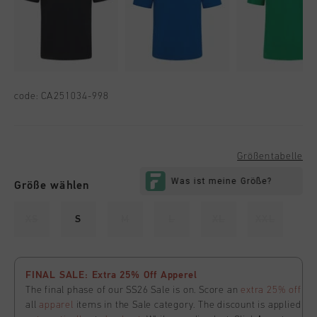
code:
CA251034-998
Größentabelle
Größe wählen
XS
S
M
L
XL
XXL
FINAL SALE: Extra 25% Off Apperel
The final phase of our SS26 Sale is on. Score an
extra 25% off
all
apparel
items in the Sale category. The discount is applied