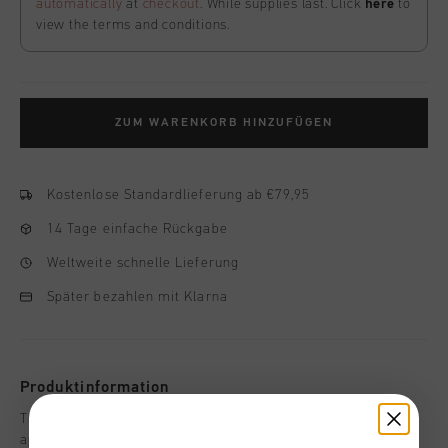
automatically
at
checkout
. While supplies last. Click
here
to
view the terms and conditions.
ZUM WARENKORB HINZUFÜGEN
Kostenlose Standardlieferung ab €79,95
14 Tage einfache Rückgabe
Weltweite schnelle Lieferung
Später bezahlen mit Klarna
Produktinformation
The Gudad Tee in black is a timeless essential for men who
appreciate simplicity with a refined touch. Made from 100%