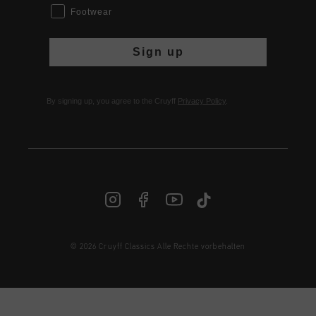
Footwear
Sign up
By signing up, you agree to the Cruyff
Privacy Policy
.
© 2026 Cruyff Classics Alle Rechte vorbehalten
DE | € EUR
Anmelden