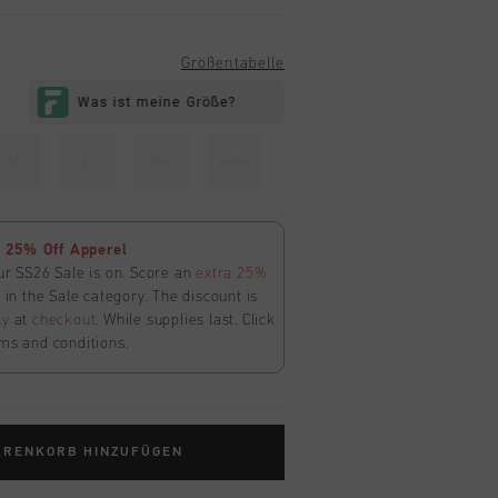
Größentabelle
M
L
XL
XXL
 25% Off Apperel
ur SS26 Sale is on. Score an
extra 25%
in the Sale category. The discount is
ly
at
checkout
. While supplies last. Click
ms and conditions.
ARENKORB HINZUFÜGEN