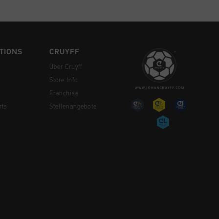
TIONS
CRUYFF
Über Cruyff
Store Info
Franchise
rts
Stellenangebote