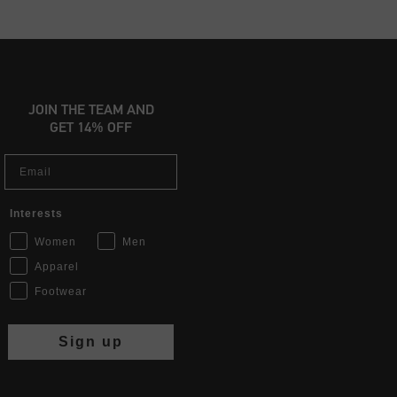
JOIN THE TEAM AND
GET 14% OFF
Email
Interests
Women
Men
Apparel
Footwear
Sign up