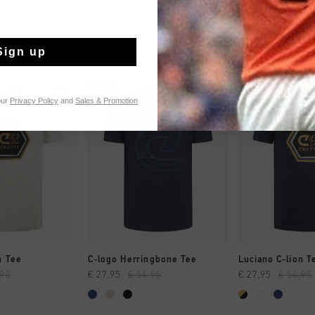
Sign up
sale
sale
our
Privacy Policy
and
Sales & Promotion
 EINKAUFEN
SCHNELL EINKAUFEN
SCHNELL E
n Tee
C-logo Herringbone Tee
Luciano C-lion T
,95
€ 27,95
€ 54,95
€ 27,95
€ 54,95