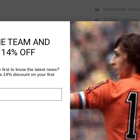
Kostenlose Stand
14 Tage einfache
Weltweite schnell
HE TEAM AND
Später bezahlen 
 14% OFF
 first to know the latest news?
Produktinformatio
 14% discount on your first
Glossy Chest Print Te
touch of flair. Made 
regular-fit tee featur
neckline, and side spl
Mehr Informationen
design makes it perfe
comfortable fit and a 