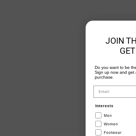
JOIN T
GET
Do you want to be the
Sign up now and get a
purchase.
Email
Interests
Men
Women
Footwear