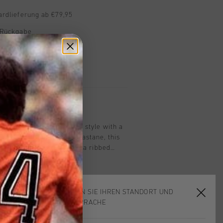
ardlieferung ab €79,95
 Rückgabe
e Lieferung
mit Klarna
n
e in navy combines casual style with a
from 95% cotton and 5% elastane, this
es striking chest artwork, a ribbed
its for added comfort. Its versatile
ct for everyday wear, providing both a
polished look.
WÄHLEN SIE IHREN STANDORT UND
IHRE SPRACHE