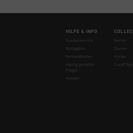
HILFE & INFO
COLLEC
Kundenservice
Herren
Rückgaben
Damen
Versandkosten
Kinder
Häufig gestellte
Cruyff Spo
Fragen
Kontakt