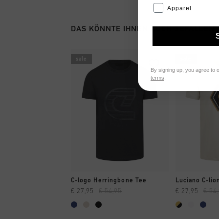
Apparel
DAS KÖNNTE IHNEN AUCH GEFALLEN
sale
sale
By signing up, you agree to 
terms
.
SCHNELL EINKAUFEN
SCHNELL
C-logo Herringbone Tee
Luciano C-lio
€ 27,95
€ 54,95
€ 27,95
€ 54