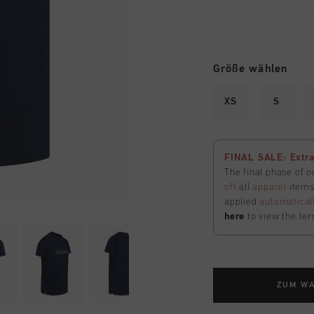
Größe wählen
XS
S
FINAL SALE: Extra
The final phase of o
off
all
apparel
items 
applied
automatical
here
to view the ter
ZUM W