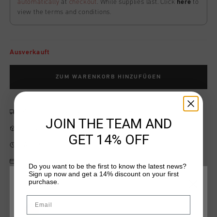
automatically
at
checkout
. While supplies last. Click
here
to
view the terms and conditions.
Ausverkauft
ZUM WARENKORB HINZUFÜGEN
Kostenlose Standardlieferung ab €79,95
JOIN THE TEAM AND
14 Tage einfache Rückgabe
GET 14% OFF
Weltweite schnelle Lieferung
Später bezahlen mit Klarna
Do you want to be the first to know the latest news?
Sign up now and get a 14% discount on your first
purchase.
WÄHLEN SIE IHREN STANDORT UND IHRE SPRACHE
Email
Produktinformation
Deutschland