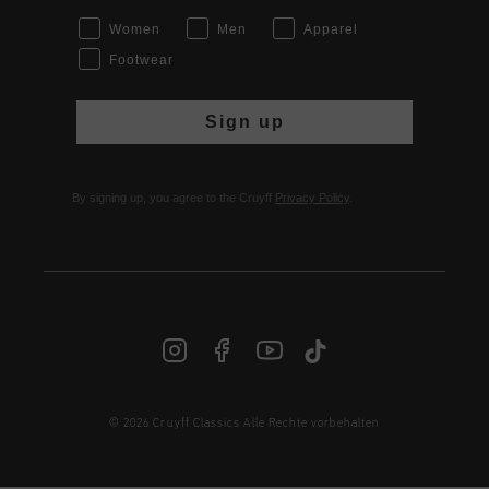
Women
Men
Apparel
Footwear
Sign up
By signing up, you agree to the Cruyff
Privacy Policy
.
© 2026 Cruyff Classics Alle Rechte vorbehalten
DE | € EUR