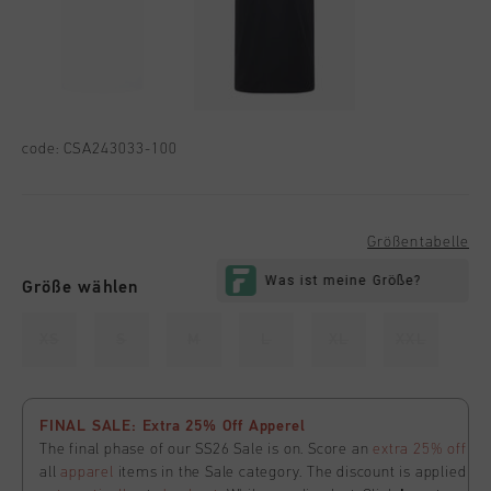
code:
CSA243033-100
Größentabelle
Größe wählen
XS
S
M
L
XL
XXL
FINAL SALE: Extra 25% Off Apperel
The final phase of our SS26 Sale is on. Score an
extra 25% off
all
apparel
items in the Sale category. The discount is applied