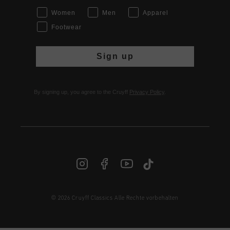
Women
Men
Apparel
Footwear
Sign up
By signing up, you agree to the Cruyff
Privacy Policy
.
© 2026 Cruyff Classics Alle Rechte vorbehalten
DE | € EUR