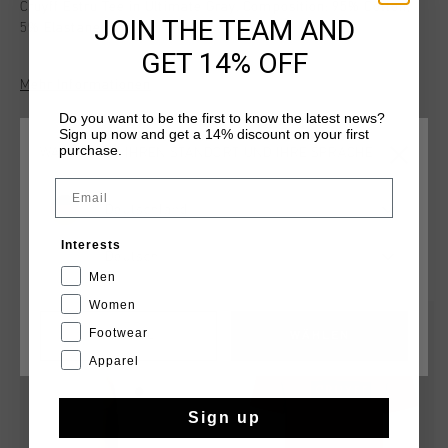
Cruyff Estru Tee in Ultimate Gray. Composition: 95% Cotton,
JOIN THE TEAM AND
5% Elastane
GET 14% OFF
Mehr Informationen
Do you want to be the first to know the latest news?
Sign up now and get a 14% discount on your first
purchase.
WÄHLEN SIE IHREN STANDORT UND IHRE SPRACHE
Email
Deutschland
Interests
Deutsch
DAS KÖNNTE IHNEN AUCH GEFALLEN
Men
Women
sale
sale
Footwear
CANCEL
WÄHLEN
Apparel
Sign up