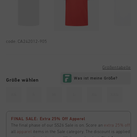
code:
CA242012-905
Größentabelle
Größe wählen
XS
S
M
L
XL
XXL
FINAL SALE: Extra 25% Off Apperel
The final phase of our SS26 Sale is on. Score an
extra 25% off
all
apparel
items in the Sale category. The discount is applied