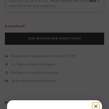
automatically
at
checkout
. While supplies last. Click
here
to
view the terms and conditions.
Ausverkauft
ZUM WARENKORB HINZUFÜGEN
Kostenlose Standardlieferung ab €79,95
14 Tage einfache Rückgabe
Weltweite schnelle Lieferung
Später bezahlen mit Klarna
Produktinformation