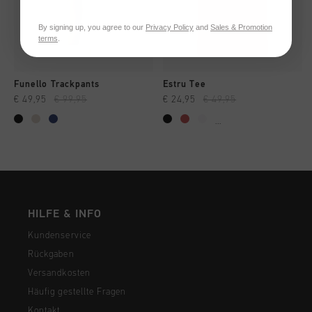
By signing up, you agree to our
Privacy Policy
and
Sales & Promotion
terms
.
Funello Trackpants
Estru Tee
€ 49,95
€ 99,95
€ 24,95
€ 49,95
...
HILFE & INFO
Kundenservice
Rückgaben
Versandkosten
Häufig gestellte Fragen
Kontakt