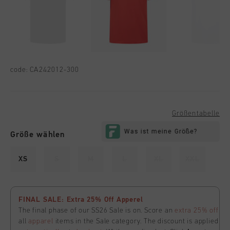
code:
CA242012-300
Größentabelle
Größe wählen
XS
S
M
L
XL
XXL
FINAL SALE: Extra 25% Off Apperel
The final phase of our SS26 Sale is on. Score an
extra 25% off
all
apparel
items in the Sale category. The discount is applied