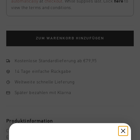
automatically
at
checkout
. While supplies last. Click
here
to
view the terms and conditions.
ZUM WARENKORB HINZUFÜGEN
Kostenlose Standardlieferung ab €79,95
14 Tage einfache Rückgabe
Weltweite schnelle Lieferung
Später bezahlen mit Klarna
Produktinformation
Cruyff Estru Tee in Red. Composition: 95% Cotton, 5%
Elastane