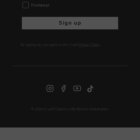
Footwear
Sign up
By signing up, you agree to the Cruyff
Privacy Policy
.
© 2026 Cruyff Classics Alle Rechte vorbehalten
DE | € EUR
Anmelden