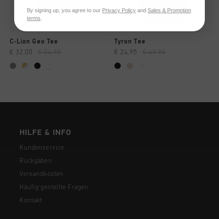
By signing up, you agree to our
Privacy Policy
and
Sales & Promotion
terms
.
C-Lion Geo Tee
Tyron Tee
€ 32,00
€ 54,95
€ 24,95
€ 49,95
...
HILFE & INFO
Kundenservice
Rückgaben
Versandkosten
Häufig gestellte Fragen
Kontakt