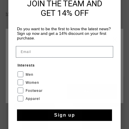
JOIN THE TEAM AND
GET 14% OFF
Mehr Informationen
Do you want to be the first to know the latest news?
Sign up now and get a 14% discount on your first
purchase.
WÄHLEN SIE IHREN STANDORT UND IHRE SPRACHE
Email
Deutschland
DAS KÖNNTE IHNEN AUCH GEFALLEN
Interests
Deutsch
Men
sale
sale
Women
Footwear
CANCEL
WÄHLEN
Apparel
Sign up