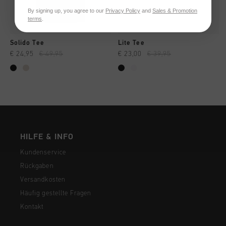
By signing up, you agree to our
Privacy Policy
and
Sales & Promotion
terms
.
Solido Tee
Lite Tee
€ 24,95
€ 49,95
€ 23,00
€ 39,95
HILFE & INFO
Kundenservice
Rückgaben
Versandkosten
Häufig gestellte Fragen
Kontakt