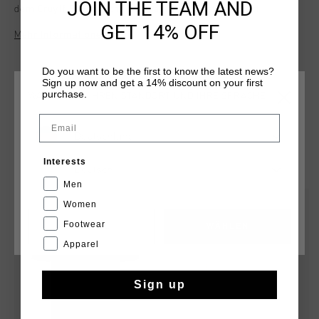
JOIN THE TEAM AND
dem Cruyff Sports-Schriftzug auf der Brust bedruckt.
GET 14% OFF
Mehr Informationen
Do you want to be the first to know the latest news?
Sign up now and get a 14% discount on your first
purchase.
WÄHLEN SIE IHREN STANDORT UND IHRE SPRACHE
Email
Deutschland
DAS KÖNNTE IHNEN AUCH GEFALLEN
Interests
Deutsch
Men
sale
sale
Women
Footwear
CANCEL
WÄHLEN
Apparel
Sign up