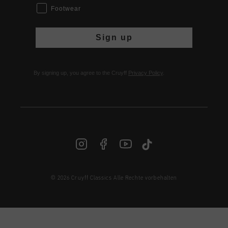
Footwear
Sign up
By signing up, you agree to the Cruyff
Privacy Policy
.
© 2026 Cruyff Classics Alle Rechte vorbehalten
DE | € EUR
Anmelden