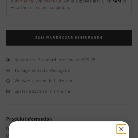
automatically
at
checkout
. While supplies last. Click
here
to
view the terms and conditions.
ZUM WARENKORB HINZUFÜGEN
Kostenlose Standardlieferung ab €79,95
14 Tage einfache Rückgabe
Weltweite schnelle Lieferung
Später bezahlen mit Klarna
Produktinformation
Das Cruyff Eclo T-Shirt in Weiss fur Herren. Dieses weiche
Baumwoll-T-Shirt hat eine normale Passform und ist mit