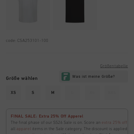
code:
CSA253101-100
Größentabelle
Größe wählen
XS
S
M
L
XL
XXL
FINAL SALE: Extra 25% Off Apperel
The final phase of our SS26 Sale is on. Score an
extra 25% off
all
apparel
items in the Sale category. The discount is applied