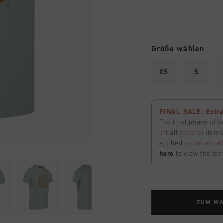
Größe wählen
XS
S
FINAL SALE: Extra
The final phase of o
off
all
apparel
items 
applied
automatical
here
to view the ter
ZUM W