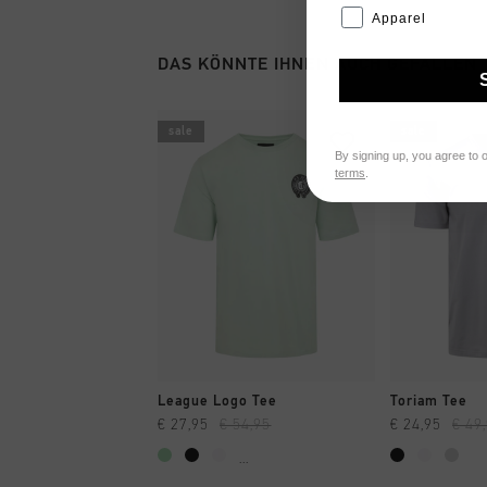
Apparel
DAS KÖNNTE IHNEN AUCH GEFALLEN
sale
sale
By signing up, you agree to 
terms
.
SCHNELL EINKAUFEN
SCHNELL
League Logo Tee
Toriam Tee
€ 27,95
€ 54,95
€ 24,95
€ 49
...