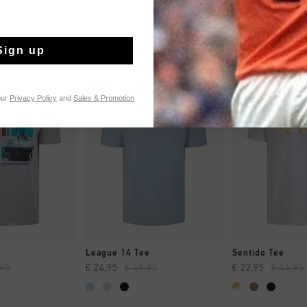
Sign up
sale
sale
our
Privacy Policy
and
Sales & Promotion
 EINKAUFEN
SCHNELL EINKAUFEN
SCHNELL E
League 14 Tee
Sentido Tee
,95
€ 24,95
€ 49,95
€ 22,95
€ 44,95