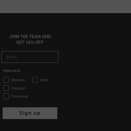
JOIN THE TEAM AND
GET 14% OFF
Email
Interests
Women
Men
Apparel
Footwear
Sign up