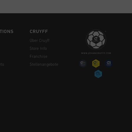
TIONS
CRUYFF
Über Cruyff
Store Info
Franchise
rts
Stellenangebote