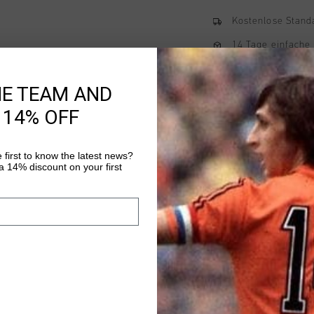
Kostenlose Stand
14 Tage einfache
Weltweite schnell
HE TEAM AND
Später bezahlen 
 14% OFF
 first to know the latest news?
Produktinformatio
 14% discount on your first
Cruyff Dondo Tee in M
elastane.
Mehr Informationen