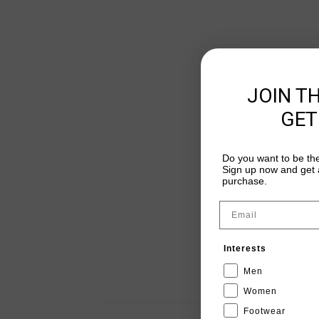
JOIN T
GET
Do you want to be the
Sign up now and get a
purchase.
Email
Interests
Men
Women
Footwear