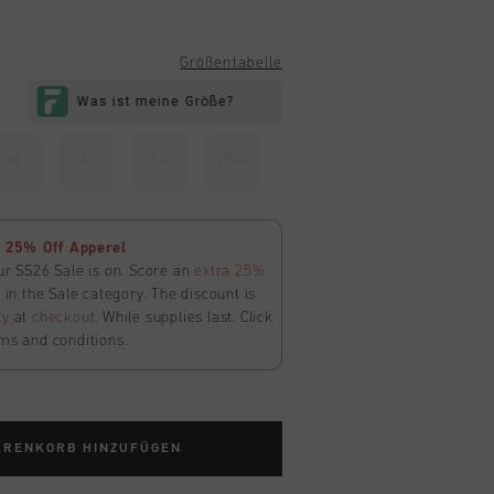
Größentabelle
M
L
XL
XXL
 25% Off Apperel
ur SS26 Sale is on. Score an
extra 25%
in the Sale category. The discount is
ly
at
checkout
. While supplies last. Click
ms and conditions.
ARENKORB HINZUFÜGEN