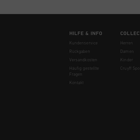
HILFE & INFO
COLLEC
Kundenservice
Herren
Rückgaben
Damen
Versandkosten
Kinder
Häufig gestellte
Cruyff Spo
Fragen
Kontakt