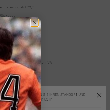
ardlieferung ab €79,95
 Rückgabe
e Lieferung
mit Klarna
n
int. Composition: 95% cotton, 5%
WÄHLEN SIE IHREN STANDORT UND
IHRE SPRACHE