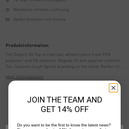
Weltweite schnelle Lieferung
Später bezahlen mit Klarna
Produktinformation
The Disport SS Top in charcoal, athletic piece from 95%
polyester and 5% elastane. Regular fit and superior comfort
Tee, features Cruyff Sports branding on the chest. Perfect for
both casual wear and light activities, it combines a modern
Mehr Informationen
look with effortless ease, making it a versatile addition to
your wardrobe.
JOIN THE TEAM AND
GET 14% OFF
Do you want to be the first to know the latest news?
DAS KÖNNTE IHNEN AUCH GEFALLEN