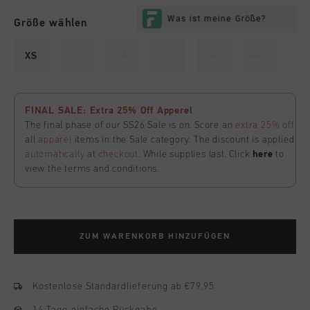
Größe wählen
XS
S
M
L
XL
XXL
FINAL SALE: Extra 25% Off Apperel
The final phase of our SS26 Sale is on. Score an
extra 25% off
all
apparel
items in the Sale category. The discount is applied
automatically
at
checkout
. While supplies last. Click
here
to
view the terms and conditions.
ZUM WARENKORB HINZUFÜGEN
Kostenlose Standardlieferung ab €79,95
14 Tage einfache Rückgabe