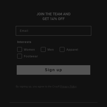
JOIN THE TEAM AND
GET 14% OFF
Email
Interests
Women
Men
Apparel
Footwear
Sign up
By signing up, you agree to the Cruyff
Privacy Policy
.