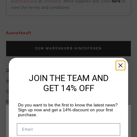
automatically
at
checkout
. While supplies last. Click
here
to
view the terms and conditions.
Ausverkauft
ZUM WARENKORB HINZUFÜGEN
Kostenlose Standardlieferung ab €79,95
JOIN THE TEAM AND
14 Tage einfache Rückgabe
GET 14% OFF
Weltweite schnelle Lieferung
Später bezahlen mit Klarna
Do you want to be the first to know the latest news?
Sign up now and get a 14% discount on your first
purchase.
WÄHLEN SIE IHREN STANDORT UND IHRE SPRACHE
Email
Produktinformation
Deutschland