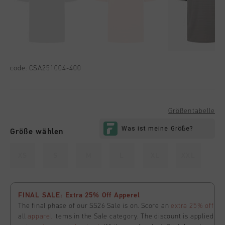
code:
CSA251004-400
Größentabelle
Größe wählen
XS
S
M
L
XL
XXL
FINAL SALE: Extra 25% Off Apperel
The final phase of our SS26 Sale is on. Score an
extra 25% off
all
apparel
items in the Sale category. The discount is applied