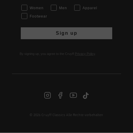
Women
Men
Apparel
Footwear
Sign up
By signing up, you agree to the Cruyff
Privacy Policy
.
© 2026 Cruyff Classics Alle Rechte vorbehalten
DE | € EUR