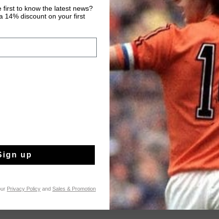
 first to know the latest news?
 14% discount on your first
Kostenlose Stand
14 Tage einfache
Weltweite schnell
Später bezahlen 
Produktinformatio
The Captain Tee by Cru
look with a premium 
Sign up
elastane, it provides a
The highlight of this t
Mehr Informationen
featuring shaved bouc
our
Privacy Policy
and
Sales & Promotion
print for a unique, te
casual wardrobe with 