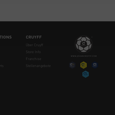
TIONS
CRUYFF
Über Cruyff
Store Info
Franchise
rts
Stellenangebote