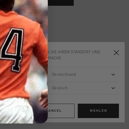
ardlieferung ab €79,95
 Rückgabe
e Lieferung
mit Klarna
WÄHLEN SIE IHREN STANDORT UND
IHRE SPRACHE
n
Deutschland
yff in Black offers a clean, stylish
Deutsch
touch. Made from 95% cotton and 5%
 soft, stretchy feel for all-day comfort.
ee is the artwork on the left chest,
le, shiny satin embroidery, and flock
CANCEL
WÄHLEN
xtured effect. Perfect for elevating your
a touch of luxury.