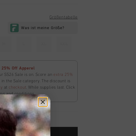
Größentabelle
M
L
XL
XXL
 25% Off Apperel
ur SS26 Sale is on. Score an
extra 25%
in the Sale category. The discount is
ly
at
checkout
. While supplies last. Click
ms and conditions.
ARENKORB HINZUFÜGEN