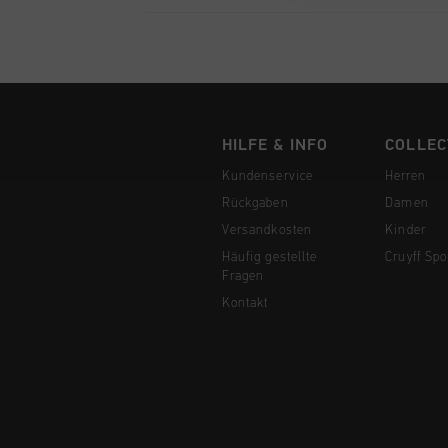
HILFE & INFO
COLLEC
Kundenservice
Herren
Rückgaben
Damen
Versandkosten
Kinder
Häufig gestellte
Cruyff Spo
Fragen
Kontakt