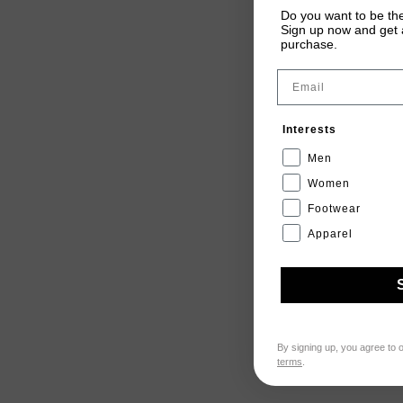
Do you want to be the
Sign up now and get a
purchase.
Email
Interests
Men
Women
Footwear
Apparel
By signing up, you agree to 
terms
.