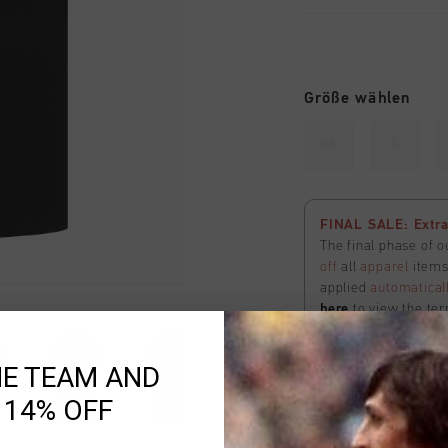
Größe wählen
XS
S
FINAL SALE: Extra
The final phase of o
off
all
apparel
items 
applied
automatical
here
to view the ter
HE TEAM AND
Ausverkauft
 14% OFF
ZUM W