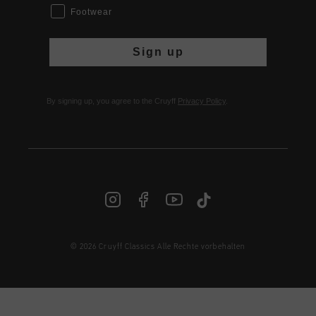
Footwear
Sign up
By signing up, you agree to the Cruyff
Privacy Policy
.
© 2026 Cruyff Classics Alle Rechte vorbehalten
DE | € EUR
Anmelden