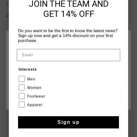
JOIN THE TEAM AND
elastane, this tee provides comfort and flexibility. It features
a bold print artwork on the chest, adding a unique touch to
GET 14% OFF
Mehr Informationen
your wardrobe. Perfect for everyday wear, this tee combines
modern style with premium comfort, making it a versatile
and essential piece for any casual outfit.
Do you want to be the first to know the latest news?
Sign up now and get a 14% discount on your first
purchase.
WÄHLEN SIE IHREN STANDORT UND IHRE SPRACHE
Email
Deutschland
DAS KÖNNTE IHNEN AUCH GEFALLEN
Interests
Deutsch
Men
sale
sale
Women
Footwear
CANCEL
WÄHLEN
Apparel
Sign up