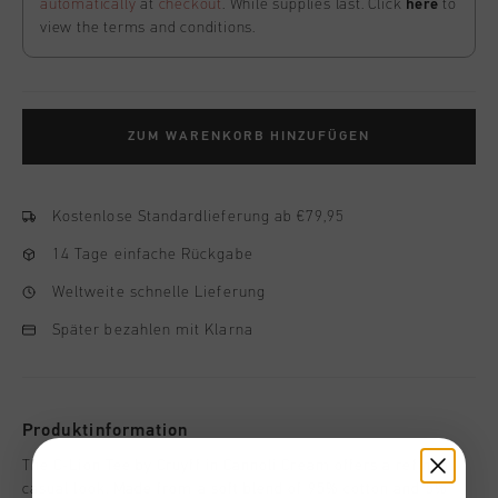
automatically
at
checkout
. While supplies last. Click
here
to
view the terms and conditions.
ZUM WARENKORB HINZUFÜGEN
Kostenlose Standardlieferung ab €79,95
14 Tage einfache Rückgabe
Weltweite schnelle Lieferung
Später bezahlen mit Klarna
Produktinformation
The C-Lion Tee by Cruyff in Cannoli Cream offers a refined,
casual look. Made from a soft blend of 95% cotton and 5%