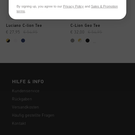
By signing up, you agree to our
Privacy Policy
and
Sales & Promotion
terms
.
Luciano C-lion Tee
C-Lion Geo Tee
€ 27,95
€ 54,95
€ 32,00
€ 54,95
...
HILFE & INFO
Kundenservice
Rückgaben
Versandkosten
Häufig gestellte Fragen
Kontakt