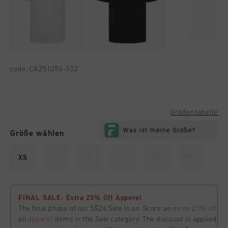
code:
CA251056-102
Größentabelle
Größe wählen
XS
S
M
L
XL
XXL
FINAL SALE: Extra 25% Off Apperel
The final phase of our SS26 Sale is on. Score an
extra 25% off
all
apparel
items in the Sale category. The discount is applied