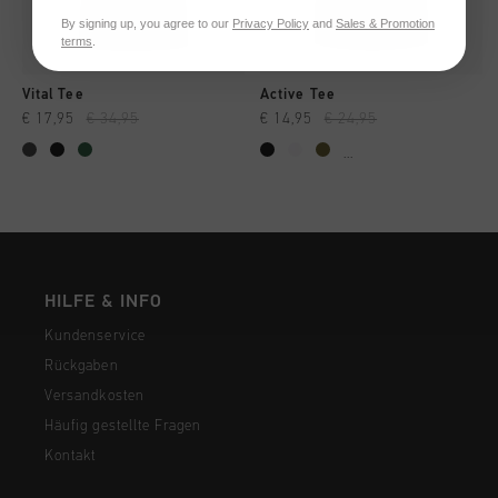
By signing up, you agree to our
Privacy Policy
and
Sales & Promotion
terms
.
Vital Tee
Active Tee
€ 17,95
€ 34,95
€ 14,95
€ 24,95
...
HILFE & INFO
Kundenservice
Rückgaben
Versandkosten
Häufig gestellte Fragen
Kontakt