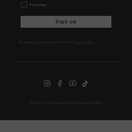
Footwear
Sign up
By signing up, you agree to the Cruyff
Privacy Policy
.
© 2026 Cruyff Classics Alle Rechte vorbehalten
DE | € EUR
Anmelden