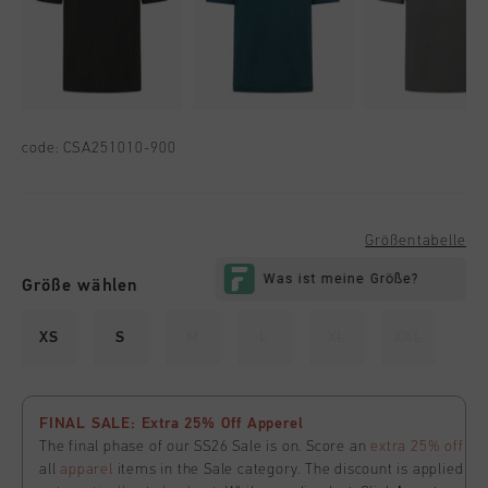
code:
CSA251010-900
Größentabelle
Größe wählen
XS
S
M
L
XL
XXL
FINAL SALE: Extra 25% Off Apperel
The final phase of our SS26 Sale is on. Score an
extra 25% off
all
apparel
items in the Sale category. The discount is applied