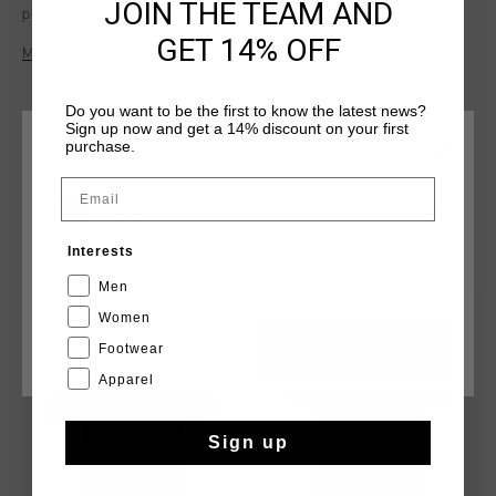
JOIN THE TEAM AND
polyester, this regular-fit T-shirt offers lightweight comfort
and functionality. Featuring the iconic Cruyff C Lion logo on
GET 14% OFF
Mehr Informationen
the chest and reflective elements for added visibility, it's
perfect for both active pursuits and casual wear. With its
modern design and practical features, the Blaze T-Shirt is a
Do you want to be the first to know the latest news?
Sign up now and get a 14% discount on your first
versatile addition to any wardrobe.
purchase.
WÄHLEN SIE IHREN STANDORT UND IHRE SPRACHE
Email
Deutschland
DAS KÖNNTE IHNEN AUCH GEFALLEN
Interests
Deutsch
Men
sale
sale
Women
Footwear
CANCEL
WÄHLEN
Apparel
Sign up