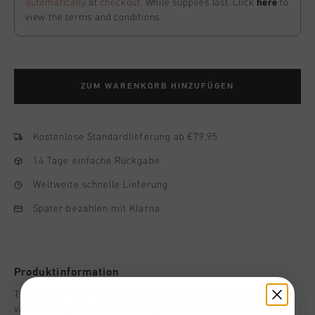
automatically
at
checkout
. While supplies last. Click
here
to
view the terms and conditions.
ZUM WARENKORB HINZUFÜGEN
Kostenlose Standardlieferung ab €79,95
14 Tage einfache Rückgabe
Weltweite schnelle Lieferung
Später bezahlen mit Klarna
Produktinformation
The Blaze T-Shirt by Cruyff in gray is designed for men who
value both performance and style. Made from 100%