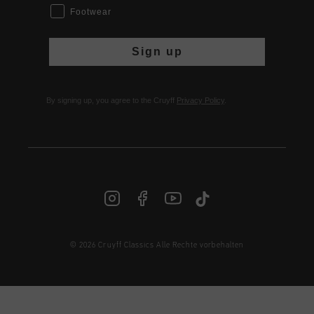
Footwear
Sign up
By signing up, you agree to the Cruyff
Privacy Policy
.
© 2026 Cruyff Classics Alle Rechte vorbehalten
DE | € EUR
Anmelden