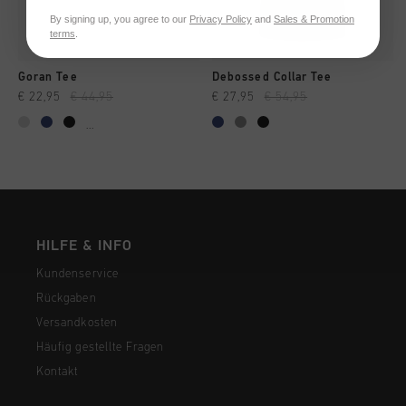
By signing up, you agree to our
Privacy Policy
and
Sales & Promotion
terms
.
Goran Tee
Debossed Collar Tee
€ 22,95
€ 44,95
€ 27,95
€ 54,95
...
HILFE & INFO
Kundenservice
Rückgaben
Versandkosten
Häufig gestellte Fragen
Kontakt