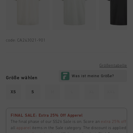
code:
CA243021-901
Größentabelle
Größe wählen
XS
S
M
L
XL
XXL
FINAL SALE: Extra 25% Off Apperel
The final phase of our SS26 Sale is on. Score an
extra 25% off
all
apparel
items in the Sale category. The discount is applied