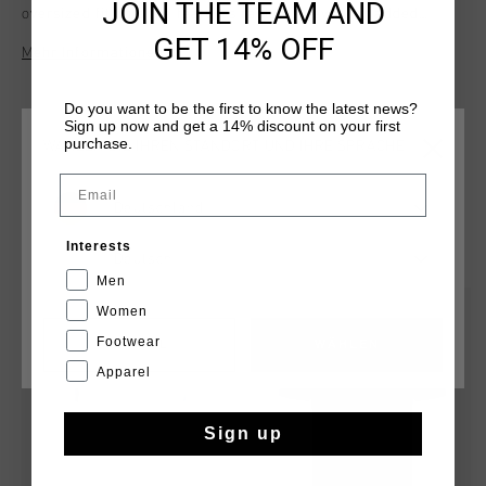
JOIN THE TEAM AND
oversized fit, this tee features raglan sleeves for added
mobility, subtle branding on the left chest, and a striking
GET 14% OFF
Mehr Informationen
graphic on the back. Perfect for a casual yet stylish look, it
combines comfort with standout design.
Do you want to be the first to know the latest news?
Sign up now and get a 14% discount on your first
purchase.
WÄHLEN SIE IHREN STANDORT UND IHRE SPRACHE
Email
Deutschland
DAS KÖNNTE IHNEN AUCH GEFALLEN
Interests
Deutsch
Men
sale
sale
Women
Footwear
CANCEL
WÄHLEN
Apparel
Sign up