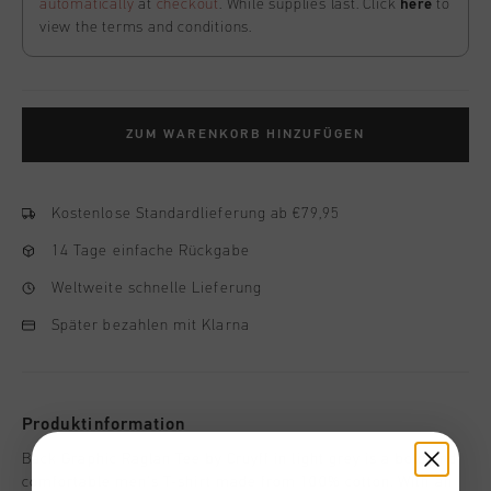
automatically
at
checkout
. While supplies last. Click
here
to
view the terms and conditions.
ZUM WARENKORB HINZUFÜGEN
Kostenlose Standardlieferung ab €79,95
14 Tage einfache Rückgabe
Weltweite schnelle Lieferung
Später bezahlen mit Klarna
Produktinformation
Back Graphic Raglan Tee by Cruyff in light grey is a bold and
comfortable men's T-shirt made from 100% cotton. With an