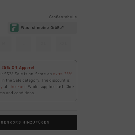
Größentabelle
M
L
XL
XXL
 25% Off Apperel
ur SS26 Sale is on. Score an
extra 25%
in the Sale category. The discount is
ly
at
checkout
. While supplies last. Click
ms and conditions.
ARENKORB HINZUFÜGEN