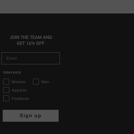
JOIN THE TEAM AND
GET 14% OFF
Email
Interests
Women
Men
Apparel
Footwear
Sign up