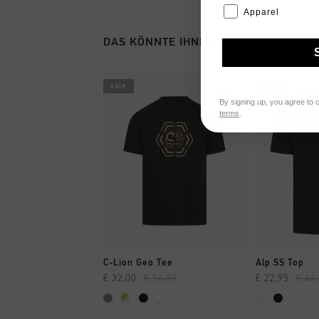
Apparel
DAS KÖNNTE IHNEN AUCH GEFALLEN
sale
sale
By signing up, you agree to 
terms
.
SCHNELL EINKAUFEN
SCHNELL
C-Lion Geo Tee
Alp SS Top
€ 32,00
€ 54,95
€ 22,95
€ 44
...