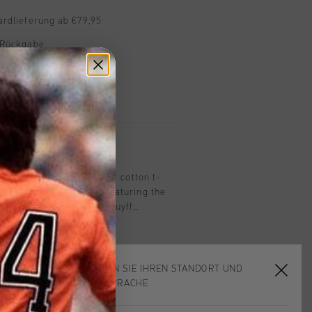
ardlieferung ab €79,95
 Rückgabe
e Lieferung
mit Klarna
n
 in black. This regular-fit cotton t-
t and effortless style. Featuring the
o on the chest and bold Cruyff
on the back panel, it creates a modern
A must-have for any wardrobe, this t-
 any outfit.
WÄHLEN SIE IHREN STANDORT UND
IHRE SPRACHE