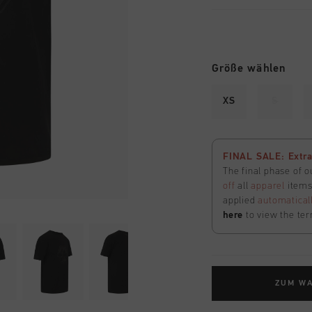
Größe wählen
XS
S
FINAL SALE: Extra
The final phase of o
off
all
apparel
items 
applied
automatical
here
to view the ter
ZUM W