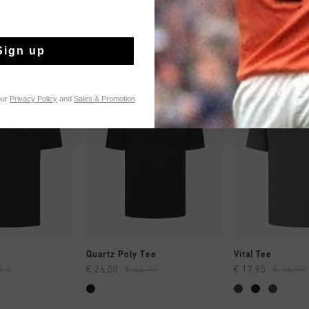
Sign up
sale
sale
our
Privacy Policy
and
Sales & Promotion
 EINKAUFEN
SCHNELL EINKAUFEN
SCHNELL E
Quartz Poly Tee
Vital Tee
,95
€ 26,00
€ 44,95
€ 17,95
€ 34,95