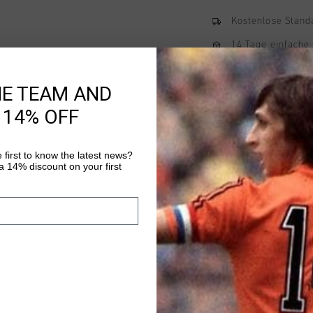
Kostenlose Stand
14 Tage einfache
Weltweite schnell
HE TEAM AND
Später bezahlen 
 14% OFF
 first to know the latest news?
Produktinformatio
 14% discount on your first
The Cruyff Arco T-Shirt
shirt combines comfor
iconic Montserrat log
Montserrat lettering 
Mehr Informationen
and distinctive look. 
shirt pairs easily with