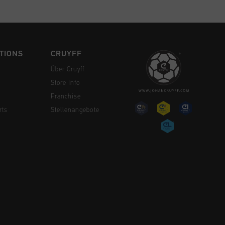
TIONS
CRUYFF
Über Cruyff
Store Info
Franchise
rts
Stellenangebote