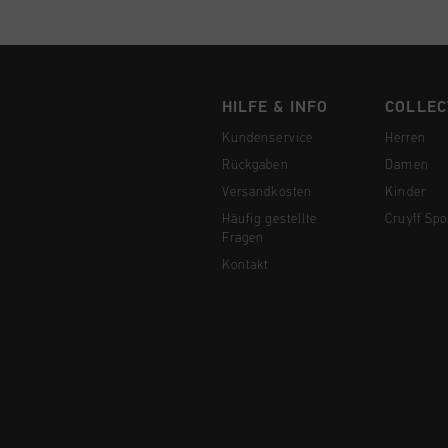
HILFE & INFO
COLLEC
Kundenservice
Herren
Rückgaben
Damen
Versandkosten
Kinder
Häufig gestellte
Cruyff Spo
Fragen
Kontakt