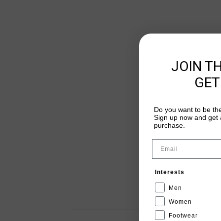
JOIN T
GET
Do you want to be the
Sign up now and get a
purchase.
Email
Interests
Men
Women
Footwear