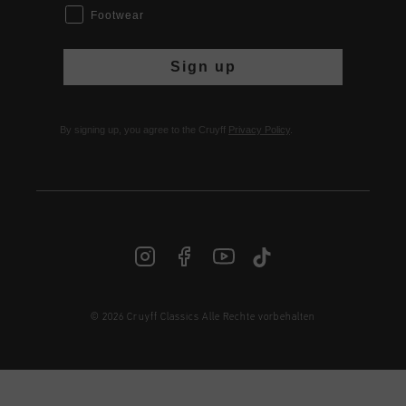
Footwear
Sign up
By signing up, you agree to the Cruyff
Privacy Policy
.
© 2026 Cruyff Classics Alle Rechte vorbehalten
DE | € EUR
Anmelden