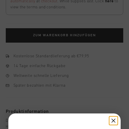
automatically
at
checkout
. While supplies last. Click
here
to
view the terms and conditions.
ZUM WARENKORB HINZUFÜGEN
Kostenlose Standardlieferung ab €79,95
14 Tage einfache Rückgabe
Weltweite schnelle Lieferung
Später bezahlen mit Klarna
Produktinformation
Der Cruyff Quartz FZ Hood in Anthrazit fur Herren. Dieser
Hoodie mit durchgehendem Reissverschluss vereint Komfort