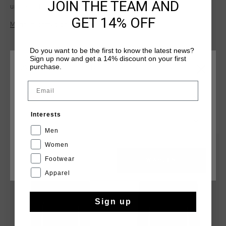
JOIN THE TEAM AND
und Stil. Er besteht aus 79 % Nylon und 21 % Elastan und
traegt das legendaere Cruyff C-Lowen-Logo auf der
GET 14% OFF
Mehr Informationen
Vorderseite. Ideal fur Freizeit und Alltag.
Do you want to be the first to know the latest news?
Sign up now and get a 14% discount on your first
purchase.
WÄHLEN SIE IHREN STANDORT UND IHRE SPRACHE
Email
Deutschland
DAS KÖNNTE IHNEN AUCH GEFALLEN
Interests
Deutsch
Men
sale
sale
Women
Footwear
CANCEL
WÄHLEN
Apparel
Sign up