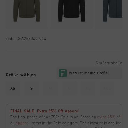
code:
CSA253049-904
Größentabelle
Größe wählen
XS
S
M
L
XL
XXL
FINAL SALE: Extra 25% Off Apperel
The final phase of our SS26 Sale is on. Score an
extra 25% off
all
apparel
items in the Sale category. The discount is applied