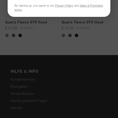
By signing up, you agree to our
Privacy Policy
and
Sales & Promotion
terms
.
Quartz Fleece OTH Hood
Quartz Fleece OTH Hood
€ 41,00
€ 69,95
€ 41,00
€ 69,95
HILFE & INFO
Kundenservice
Rückgaben
Versandkosten
Häufig gestellte Fragen
Kontakt