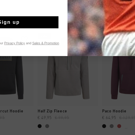
Sign up
sale
sale
our
Privacy Policy
and
Sales & Promotion
 EINKAUFEN
SCHNELL EINKAUFEN
SCHNELL E
ercut Hoodie
Half Zip Fleece
Paco Hoodie
,95
€ 49,95
€ 99,95
€ 64,95
€ 129,9
...