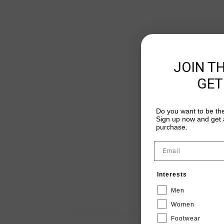
JOIN T
GET
Do you want to be the
Sign up now and get a
purchase.
Email
Interests
Men
Women
Footwear