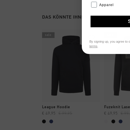
Apparel
DAS KÖNNTE IHNEN AUCH GEFALLEN
sale
sale
By signing up, you agree to 
terms
.
SCHNELL EINKAUFEN
SCHNELL
League Hoodie
Fuzeknit Las
€ 49,95
€ 99,95
€ 49,95
€ 99