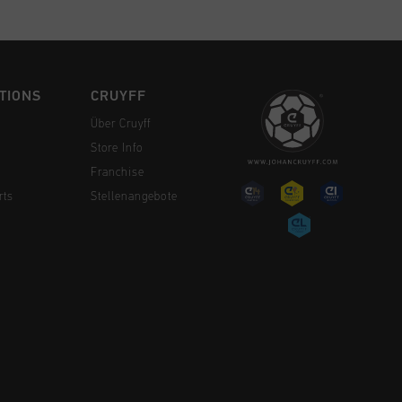
TIONS
CRUYFF
Über Cruyff
Store Info
Franchise
rts
Stellenangebote