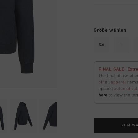
Größe wählen
XS
S
FINAL SALE: Extra
The final phase of o
off
all
apparel
items 
applied
automatical
here
to view the ter
ZUM W