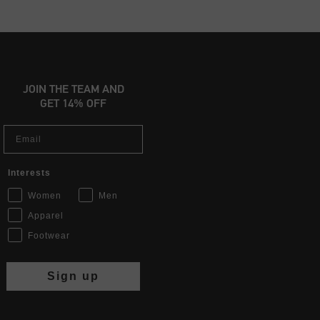
JOIN THE TEAM AND
GET 14% OFF
Email
Interests
Women
Men
Apparel
Footwear
Sign up