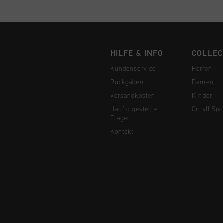
HILFE & INFO
COLLEC
Kundenservice
Herren
Rückgaben
Damen
Versandkosten
Kinder
Häufig gestellte
Cruyff Spo
Fragen
Kontakt