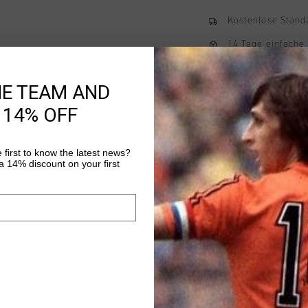
Kostenlose Stand
14 Tage einfache
Weltweite schnell
HE TEAM AND
Später bezahlen 
 14% OFF
 first to know the latest news?
Produktinformatio
 14% discount on your first
Non Denim Hoodie in n
comfort. Made from a
polyester, and 12.6% s
features a flat cotto
Mehr Informationen
pocket, and raglan s
creates a non-denim l
a subtle denim effect.