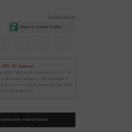
Größentabelle
M
L
XL
XXL
 25% Off Apperel
ur SS26 Sale is on. Score an
extra 25%
in the Sale category. The discount is
ly
at
checkout
. While supplies last. Click
ms and conditions.
ARENKORB HINZUFÜGEN