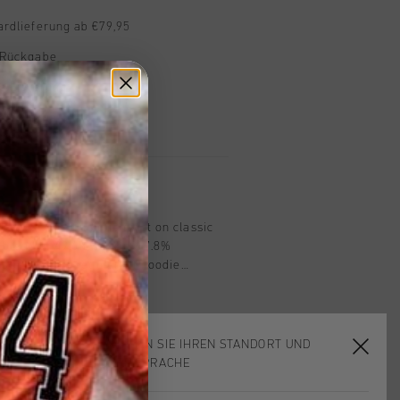
ardlieferung ab €79,95
 Rückgabe
e Lieferung
mit Klarna
n
avy offers a unique twist on classic
 blend of 49.6% cotton, 37.8%
pandex, this regular-fit hoodie
n drawcord, self-fabric kangaroo
leeves. The garment-washed finish
ook, while twin needle stitching adds
WÄHLEN SIE IHREN STANDORT UND
IHRE SPRACHE