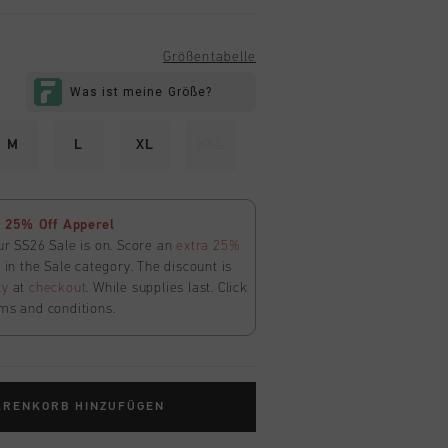
Größentabelle
M
L
XL
XXL
 25% Off Apperel
ur SS26 Sale is on. Score an
extra 25%
in the Sale category. The discount is
ly
at
checkout
. While supplies last. Click
ms and conditions.
ARENKORB HINZUFÜGEN