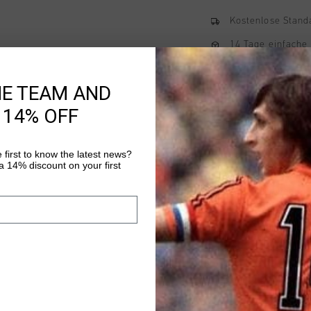
Kostenlose Stand
14 Tage einfache
Weltweite schnell
HE TEAM AND
Später bezahlen 
 14% OFF
 first to know the latest news?
Produktinformatio
 14% discount on your first
Johan Cruyff ‘Johan’ 
fit crewneck sweater, 
chest. It has ribbed c
regular fit. Made fr
Mehr Informationen
and wool. Comp