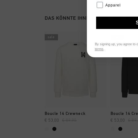
Apparel
DAS KÖNNTE IHNEN AUCH GEFALLEN
sale
sale
By signing up, you agree to 
terms
.
SCHNELL EINKAUFEN
SCHNELL
Boucle 14 Crewneck
Boucle 14 Cr
€ 53,00
€ 89,95
€ 53,00
€ 89