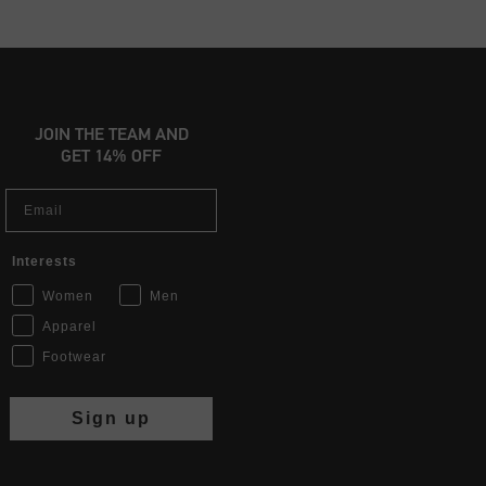
JOIN THE TEAM AND
GET 14% OFF
Email
Interests
Women
Men
Apparel
Footwear
Sign up