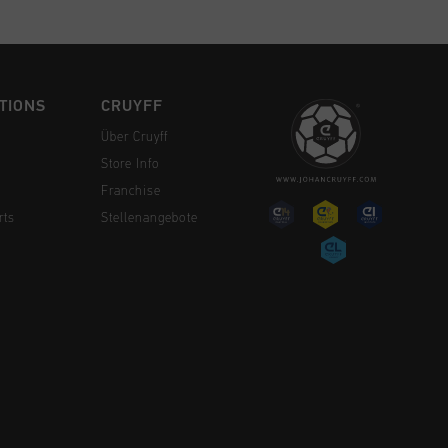
TIONS
CRUYFF
Über Cruyff
Store Info
Franchise
rts
Stellenangebote