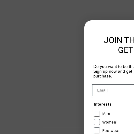
JOIN T
GET
Do you want to be the
Sign up now and get a
purchase.
Email
Interests
Men
Women
Footwear