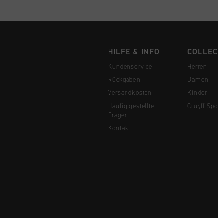
HILFE & INFO
COLLEC
Kundenservice
Herren
Rückgaben
Damen
Versandkosten
Kinder
Häufig gestellte
Cruyff Spo
Fragen
Kontakt