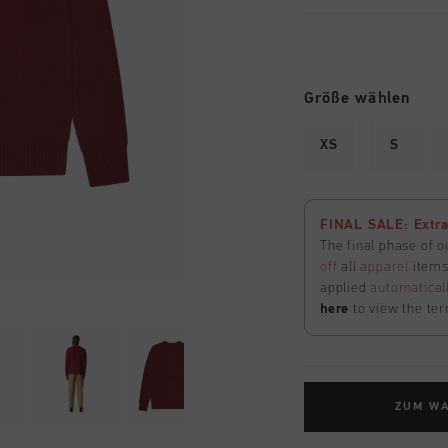
Größe wählen
XS
S
FINAL SALE: Extra
The final phase of o
off
all
apparel
items 
applied
automatical
here
to view the ter
ZUM W