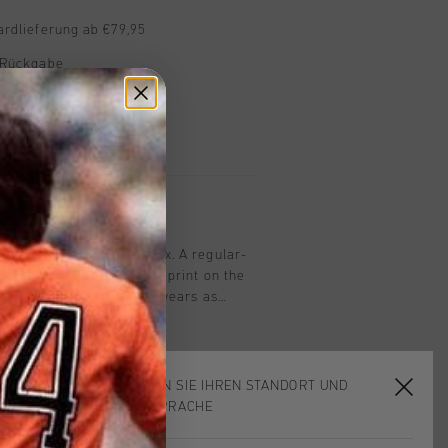
ardlieferung ab €79,95
 Rückgabe
e Lieferung
mit Klarna
n
Knit Crewneck in Bordeaux. A regular-
featuring a large ‘Johan’ print on the
ollar, hem and cuffs, and wears as
om a heavyweight mix of premium cotton
osition: 80% cotton, 20% wool.
WÄHLEN SIE IHREN STANDORT UND
IHRE SPRACHE