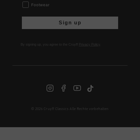
Footwear
Sign up
By signing up, you agree to the Cruyff
Privacy Policy
.
© 2026 Cruyff Classics Alle Rechte vorbehalten
DE | € EUR
Anmelden