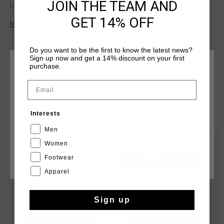
JOIN THE TEAM AND
fit for ultimate comfort. It features a "Ballon D'Or" patch
detail on the left sleeve and white Johan Cruyff logo on the
GET 14% OFF
Mehr Informationen
chest. With ribbed collar and hem, it combines luxury and
style.
Do you want to be the first to know the latest news?
Sign up now and get a 14% discount on your first
purchase.
WÄHLEN SIE IHREN STANDORT UND IHRE SPRACHE
Email
Deutschland
DAS KÖNNTE IHNEN AUCH GEFALLEN
Interests
Deutsch
Men
sale
sale
Women
Footwear
CANCEL
WÄHLEN
Apparel
Sign up