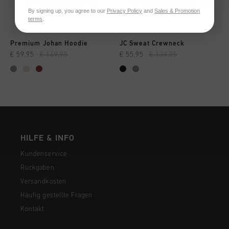
By signing up, you agree to our
Privacy Policy
and
Sales & Promotion
terms
.
Premium Johan Hoodie
JC Sweat Crewneck
€ 59,95
€ 149,95
€ 55,95
€ 139,95
HILFE & INFO
Kundenservice
Rückgaben
Versandkosten
Häufig gestellte Fragen
Kontakt