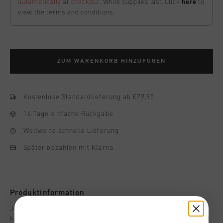
automatically
at
checkout
. While supplies last. Click
here
to
view the terms and conditions.
ZUM WARENKORB HINZUFÜGEN
Kostenlose Standardlieferung ab €79,95
14 Tage einfache Rückgabe
Weltweite schnelle Lieferung
Später bezahlen mit Klarna
Produktinformation
Johan Cruyff Johan Hoodie in green. Made from 100%
heavyweight French terry cotton, this hoodie offers a relaxed