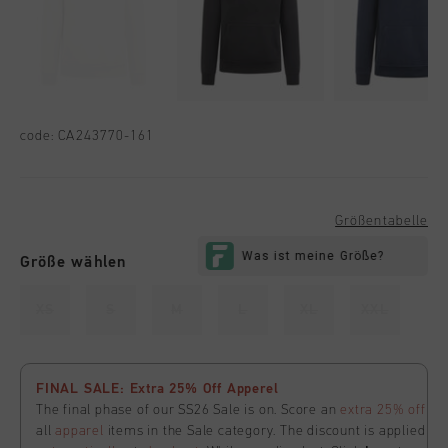
code:
CA243770-161
Größentabelle
Größe wählen
XS
S
M
L
XL
XXL
FINAL SALE: Extra 25% Off Apperel
The final phase of our SS26 Sale is on. Score an
extra 25% off
all
apparel
items in the Sale category. The discount is applied