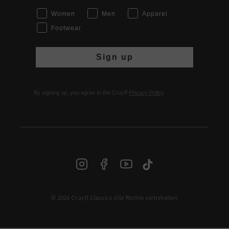
Women
Men
Apparel
Footwear
Sign up
By signing up, you agree to the Cruyff
Privacy Policy
.
© 2026 Cruyff Classics Alle Rechte vorbehalten
DE | € EUR