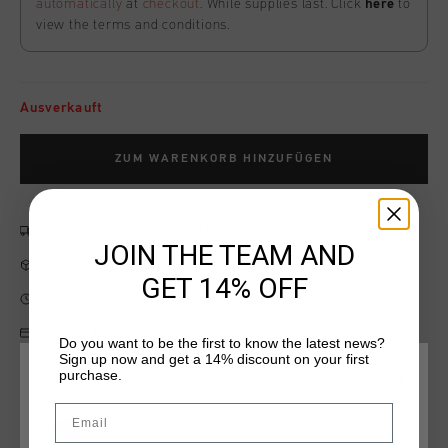
automatically
at
checkout
. While supplies last. Click
here
to
view the terms and conditions.
Ausverkauft
ZUM WARENKORB HINZUFÜGEN
Kostenlose Standardlieferung ab €79,95
JOIN THE TEAM AND
14 Tage einfache Rückgabe
GET 14% OFF
Weltweite schnelle Lieferung
Später bezahlen mit Klarna
Do you want to be the first to know the latest news?
Sign up now and get a 14% discount on your first
purchase.
WÄHLEN SIE IHREN STANDORT UND IHRE SPRACHE
Email
Produktinformation
Deutschland